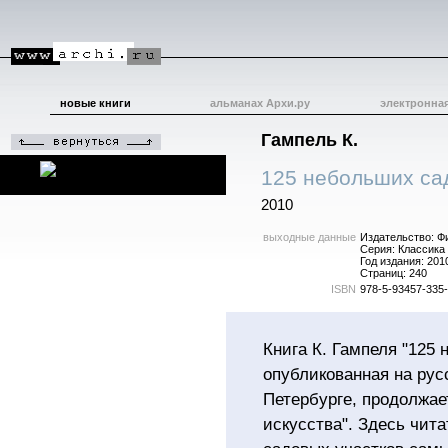
новые книги
альманах Архи.ру
электронна
Гампель К.
125 небольших сад
2010
выходные данные
Издательство: Ф
Серия: Классика
Год издания: 201
Страниц: 240
ISBN
978-5-93457-335
Книга К. Гампеля "125
опубликованная на русс
Петербурге, продолжае
искусства". Здесь чит