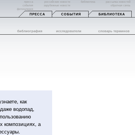
пресса
российские новости
библиотека
рассылка новостей
события
зарубежные новости
обратная связь
фотогалерея
ПРЕССА
СОБЫТИЯ
БИБЛИОТЕКА
библиография
исследователи
словарь терминов
знаете, как
 даже водопад,
спользованию
х композициях, а
ессуары.