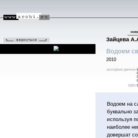
нов
Зайцева А.
Водоем св
2010
выходные данные
ISBN
Водоем на са
буквально з
используя п
наиболее не
довершат со