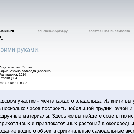
ые книги
альманах Архи.ру
электронная библиотека
А.
оими руками.
Издательство: Эксмо
Серия: Азбука садовода (обложка)
Год издания: 2010
Страниц: 64
978-5-699-41183-2
довом участке - мечта каждого владельца. Из книги вы у
а несколько часов построить небольшой прудик, ручей и
одручные материалы. Здесь же вы найдете советы по и
прихотливых и привлекательных растений в околоводны
здание водного объекта оригинальные самодельные акс