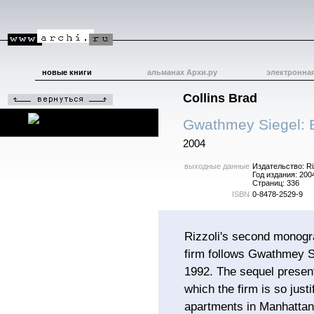
новые книги
альманах Архи.ру
электронна
Collins Brad
Gwathmey Siegel: B
2004
выходные данные
Издательство: Ri
Год издания: 200
Страниц: 336
ISBN
0-8478-2529-9
Rizzoli's second monogr
firm follows Gwathmey Si
1992. The sequel present
which the firm is so just
apartments in Manhattan