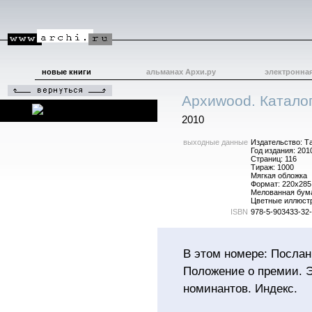
новые книги
альманах Архи.ру
электронна
Архиwood. Каталог
2010
выходные данные
Издательство: Т
Год издания: 201
Страниц: 116
Тираж: 1000
Мягкая обложка
Формат: 220x285
Мелованная бум
Цветные иллюст
ISBN
978-5-903433-32
В этом номере: Послан
Положение о премии. Э
номинантов. Индекс.