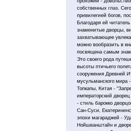
прохожий - довольство
собственных глаз. Сег
привилегией богов, по
Благодаря ей читатель 
знаменитые дворцы, в
захватывающее увлекат
можно вообразить в кн
посвящена самым знам
Это своего рода путеш
высоты птичьего полет
сооружения Древней Ит
мусульманского мира -
Топкапы, Китая - "Запр
императорский дворец 
- стиль барокко дворцо
Сан-Суси, Екатерининс
эпохи магараджей - Уд
Нойшванштайн и дворе