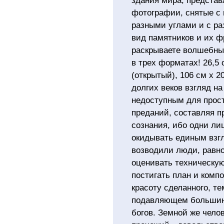
здания мира, представ
фотографии, снятые с 
разными углами и с р
вид памятников и их ф
раскрываете волшебный
в трех форматах! 26,5 
(открытый), 106 см x 2
долгих веков взгляд на
недоступным для прос
преданий, составляя 
сознания, ибо одни ли
окидывать единым взгл
возводили люди, равно
оценивать техническую
постигать план и комп
красоту сделанного, те
подавляющем большинс
богов. Земной же челов