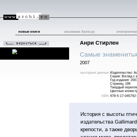
новые книги
альманах Архи.ру
электронна
Анри Стирлен
Самые знаменитые
2007
выходные данные
Издательство: А
Серия: Взгляд с
Год издания: 200
Страниц: 186
Твердый перепл
Цветные иллюст
ISBN
978-5-17-045792-
История с высоты птич
издательства Gallimar
крепости, а также дво