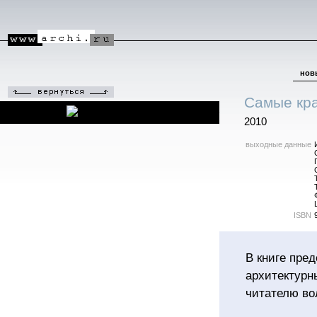
нов
Самые кра
2010
выходные данные
ISBN
В книге пре
архитектурн
читателю во