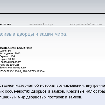
ые книги
альманах Архи.ру
электронная библиотека
сивые дворцы и замки мира.
Издательство: Белый город
Серия: 50
Год издания: 2010
Страниц: 104
Тираж: 10000
Твердый переплет
Формат: 195x265
Цветные иллюстрации
978-5-7793-1986-7, 978-5-7793-1990-4
дставлен материал об истории возникновения, внутренн
ых особенностях дворцов и замков. Красивые иллюстра
лшебный мир дворцовых построек и замков.