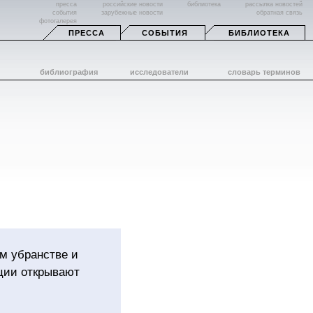
пресса
российские новости
библиотека
рассылка новостей
события
зарубежные новости
обратная связь
фотогалерея
ПРЕССА
СОБЫТИЯ
БИБЛИОТЕКА
библиография
исследователи
словарь терминов
ем убранстве и
ции открывают