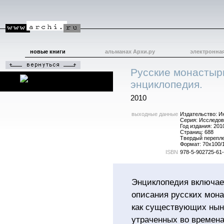
новые книги
альманах Архи.ру
электронна
Русские монастыр
энциклопедия.
2010
выходные данные
Издательство: И
Серия: Исследов
Год издания: 201
Страниц: 688
Твердый перепл
Формат: 70x100/1
ISBN
978-5-902725-61
Энциклопедия включае
описания русских мон
как существующих ныне
утраченных во времена