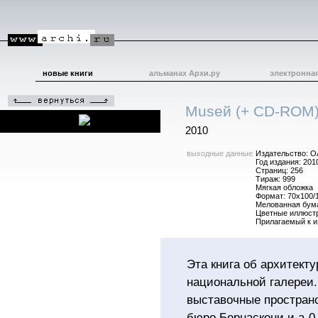
новые книги
альманах Архи.ру
электронна
Musей (+ CD-ROM)
2010
выходные данные
Издательство: О
Год издания: 201
Страниц: 256
Тираж: 999
Мягкая обложка
Формат: 70x100/1
Мелованная бум
Цветные иллюст
Прилагаемый к и
Эта книга об архитекту
национальной галереи.
выставочные пространс
бюро Бернаскони и а-0