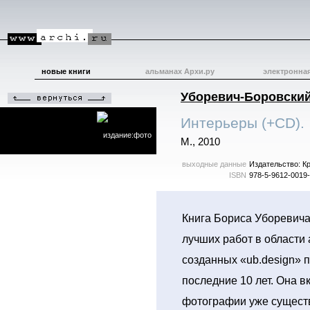
новые книги
альманах Архи.ру
электронна
Уборевич-Боровский
Интерьеры (+CD).
издание:фото
М., 2010
выходные данные
Издательство: К
ISBN
978-5-9612-0019
Книга Бориса Уборевича
лучших работ в области 
созданных «ub.design» 
последние 10 лет. Она в
фотографии уже существ