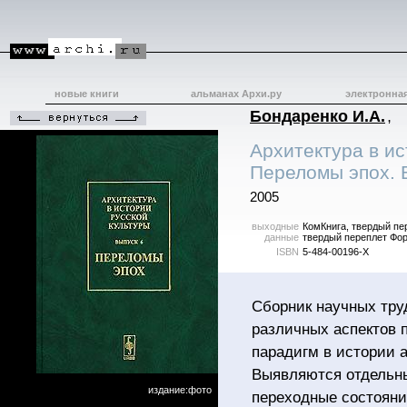
новые книги
альманах Архи.ру
электронна
Бондаренко И.А.
,
Архитектура в ис
Переломы эпох. 
2005
выходные
КомКнига, твердый пер
данные
твердый переплет Фор
ISBN
5-484-00196-X
Сборник научных тр
различных аспектов 
парадигм в истории 
Выявляются отдельн
издание:фото
переходные состояни