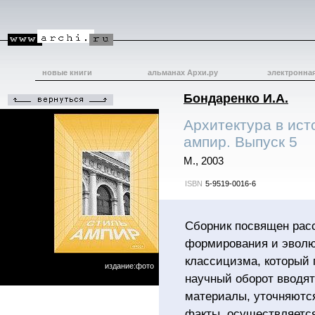
новые книги
альманах Архи.ру
электронна
Бондаренко И.А.
Архитектура в ист
ампир. Выпуск 5
М., 2003
ISBN
5-9519-0016-6
Сборник посвящен рас
формирования и эволю
классицизма, который 
издание:фото
научный оборот вводят
материалы, уточняютс
факты, осуществляетс