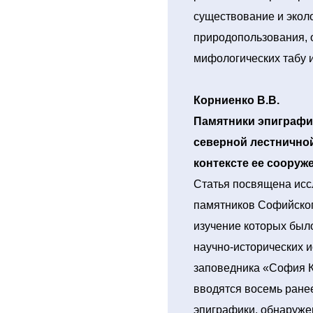
существование и экол
природопользования, 
мифологических табу и
Корниенко В.В.
Памятники эпиграфи
северной лестнично
контексте ее сооруже
Статья посвящена ис
памятников Софийског
изучение которых было
научно-исторических 
заповедника «София К
вводятся восемь ране
эпиграфики, обнаруже