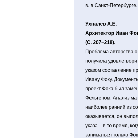
в. в Санкт-Петербурге.
Ухналев А.Е.
Архитектор Иван Фок
(С. 207–218).
Проблема авторства ог
получила удовлетвори
указом составление п
Ивану Фоку. Документы
проект Фока был заме
Фельтеном. Анализ ма
наиболее ранний из с
оказывается, он выпо
указа – в то время, ко
заниматься только Фок