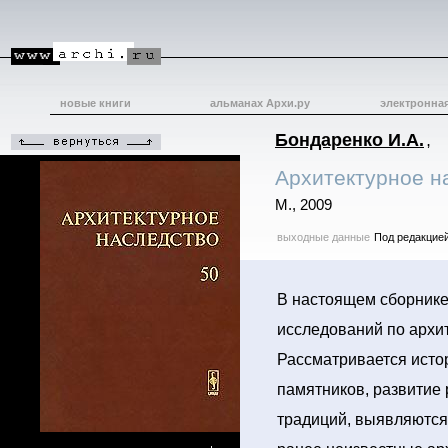
новые книги
альманах Архи.ру
электронна
Бондаренко И.А.
,
Архитектурное н
М., 2009
выходные данные
Под редакцией
В настоящем сборник
исследований по архит
Рассматривается исто
памятников, развитие
традиций, выявляются