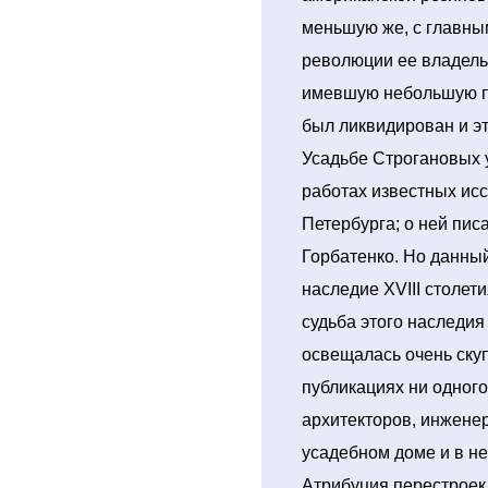
меньшую же, с главн
революции ее владель
имевшую небольшую пл
был ликвидирован и э
Усадьбе Строгановых 
работах известных ис
Петербурга; о ней писа
Горбатенко. Но данны
наследие XVIII столет
судьба этого наследия
освещалась очень скуп
публикациях ни одного
архитекторов, инжене
усадебном доме и в не
Атрибуция перестроек