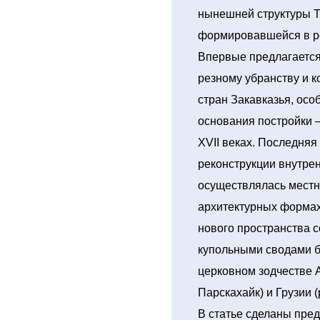
нынешней структуры Т
формировавшейся в ре
Впервые предлагается
резному убранству и к
стран Закавказья, осо
основания постройки – 
XVII веках. Последняя
реконструкции внутрен
осуществлялась мест
архитектурных формах
нового пространства с
купольными сводами б
церковном зодчестве 
Парскахайк) и Грузии 
В статье сделаны пре