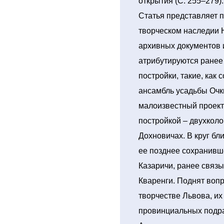
открытия (С. 255–279).
Статья представляет 
творческом наследии Н
архивных документов 
атрибутируются ранее
постройки, такие, как
ансамбль усадьбы Очк
малоизвестный проект
постройкой – двухкол
Дохновичах. В круг бл
ее позднее сохранивш
Казаричи, ранее связ
Кваренги. Поднят воп
творчестве Львова, их
провинциальных подра