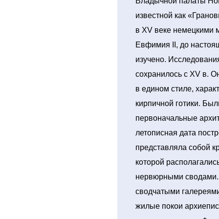
Владычной палаты Нов
известной как «Гранов
в XV веке немецкими 
Евфимия II, до настоя
изучено. Исследования
сохранилось с XV в. 
в едином стиле, харак
кирпичной готики. Бы
первоначальные архи
летописная дата пост
представляла собой кр
которой располагалис
нервюрными сводами.
сводчатыми галереями
жилые покои архиепис