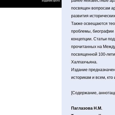
ранее неизвестные ар
издание:фото
посвящен вопросам ар
развития исторически
Также освещаются тео
проблемы, биографии 
концепции. Статьи по
прочитанных на Межд
посвященной 100-лети
Халпахчьяна.
Издание предназначен
историкам и всем, кто
[Содержание, аннотац
Паглазова Н.М.