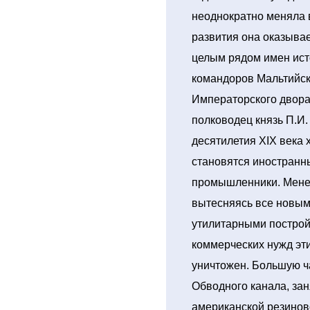
неоднократно меняла 
развития она оказывае
целым рядом имен исто
командоров Мальтийск
Императорского двора
полководец князь П.И.
десятилетия XIХ века
становятся иностранн
промышленники. Менее
вытесняясь все новым
утилитарными постро
коммерческих нужд эти
уничтожен. Большую ч
Обводного канала, за
американской резинов