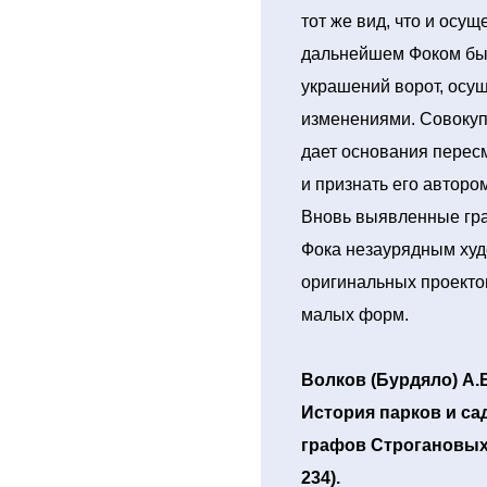
тот же вид, что и осу
дальнейшем Фоком был
украшений ворот, осу
изменениями. Совокуп
дает основания перес
и признать его авторо
Вновь выявленные гр
Фока незаурядным худ
оригинальных проектов
малых форм.
Волков (Бурдяло) А.
История парков и са
графов Строгановых (
234).