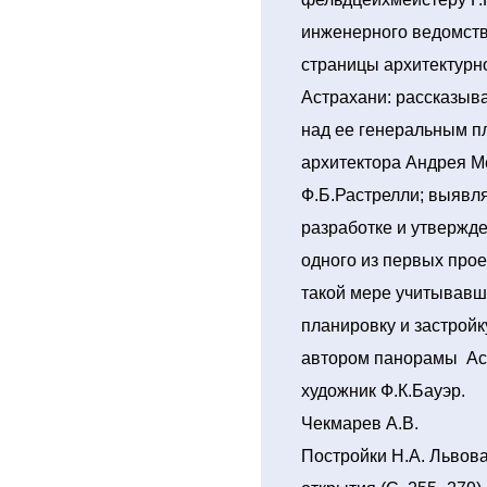
инженерного ведомств
страницы архитектурн
Астрахани: рассказыва
над ее генеральным п
архитектора Андрея М
Ф.Б.Растрелли; выявля
разработке и утвержд
одного из первых проек
такой мере учитывавш
планировку и застройку
автором панорамы Аст
художник Ф.К.Бауэр.
Чекмарев А.В.
Постройки Н.А. Львова