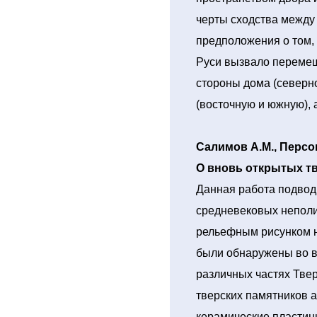
черты сходства между
предположения о том,
Руси вызвало перемещ
стороны дома (северно
(восточную и южную), а
Салимов А.М., Персов
О вновь открытых тве
Данная работа подвод
средневековых неполи
рельефным рисунком н
были обнаружены во в
различных частях Твер
тверских памятников 
керамические пластин