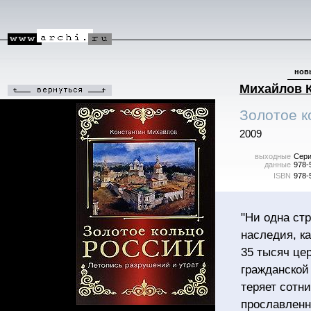
нов
Михайлов К
Золотое к
2009
выходные
Сери
данные
978-
ISBN
978-
"Ни одна стр
наследия, к
35 тысяч це
гражданской
теряет сотн
прославленн