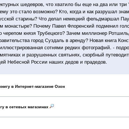
ектурных шедевров, что хватило бы еще на два или три
чему это стало возможно? Кто, когда и как разрушал зна
усской старины? Что делал немецкий фельдмаршал Па
м монастыре? Почему Павел Флоренский подменил голо
о черепом князя Трубецкого? Зачем миллионер Ротшиль
правительства город Суздаль в аренду? Новая книга Кон
иллюстрированная сотнями редких фотографий. - подро
мятниках и разрушенных святынях, скорбный путеводит
й Небесной России наших дедов и прадедов.
книгу в Интернет-магазине Озон
игу в сетевых магазинах