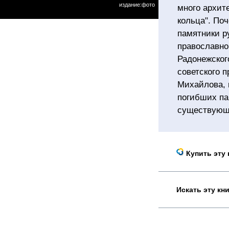
издание:фото
много архит
кольца". По
памятники р
православно
Радонежског
советского 
Михайлова, 
погибших па
существующе
Купить эту 
Искать эту кн