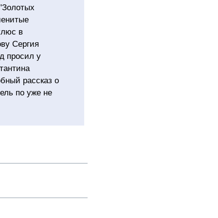
 "Золотых
менитые
улюс в
ву Сергия
д просил у
стантина
бный рассказ о
ель по уже не