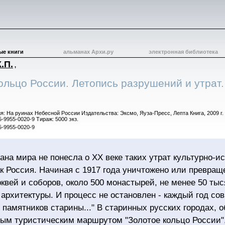
ые книги
альманах Архи.ру
электронная библиотека
.П.
,
ольцо России. Летопись разрушений и утрат.
я: На руинах Небесной России Издательства: Эксмо, Яуза-Пресс, Лепта Книга, 2009 г.
5-9955-0020-9 Тираж: 5000 экз.
5-9955-0020-9
ана мира не понесла о XX веке таких утрат культурно-и
ак Россия. Начиная с 1917 года уничтожено или превращ
рквей и соборов, около 500 монастырей, не менее 50 ты
 архитектуры. И процесс не остановлен - каждый год со
и памятников старины..." В старинных русских городах,
ым туристическим маршрутом "Золотое кольцо России",