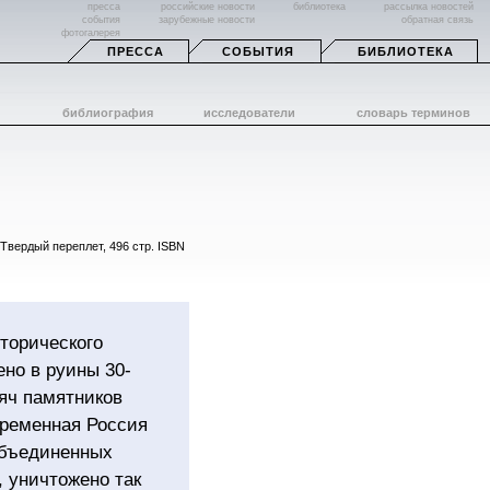
пресса
российские новости
библиотека
рассылка новостей
события
зарубежные новости
обратная связь
фотогалерея
ПРЕССА
СОБЫТИЯ
БИБЛИОТЕКА
библиография
исследователи
словарь терминов
 Твердый переплет, 496 стр. ISBN
сторического
ено в руины 30-
сяч памятников
временная Россия
 объединенных
 уничтожено так