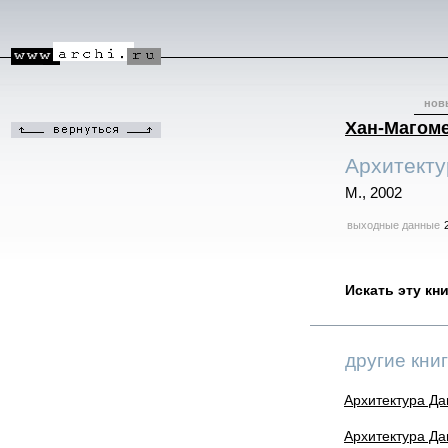
нов
Хан-Магоме
Архитекту
М., 2002
выходные данные
Искать эту кн
другие книг
Архитектура Даг
Архитектура Даг