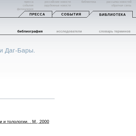
пресса
российские новости
библиотека
рассылка новостей
события
зарубежные новости
обратная связь
фотогалерея
ПРЕССА
СОБЫТИЯ
БИБЛИОТЕКА
библиография
исследователи
словарь терминов
и Даг-Бары.
 и толологии. . М., 2000