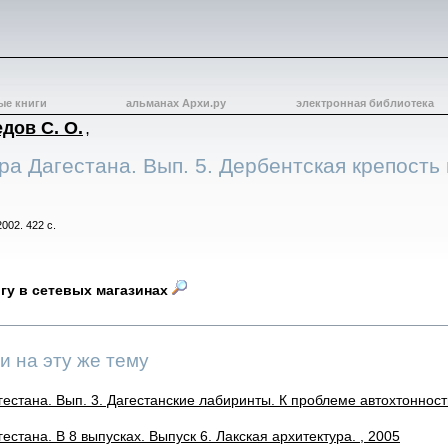
ые книги
альманах Архи.ру
электронная библиотека
дов С. О.
,
ра Дагестана. Вып. 5. Дербентская крепость 
2002. 422 с.
игу в сетевых магазинах
и на эту же тему
естана. Вып. 3. Дагестанские лабиринты. К проблеме автохтонности
естана. В 8 выпусках. Выпуск 6. Лакская архитектура. , 2005