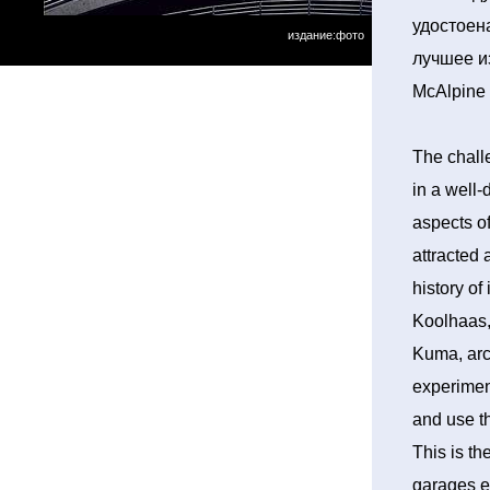
удостоен
издание:фото
лучшее из
McAlpine 
The chall
in a well
aspects of
attracted 
history o
Koolhaas,
Kuma, arc
experiment
and use th
This is th
garages ev