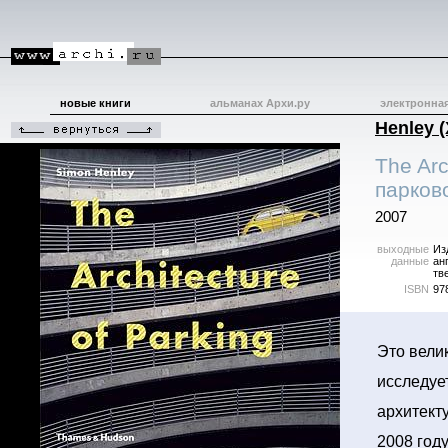
новые книги
альманах Архи.ру
электронна
Henley (
The Arc
парково
2007
выходные
Из
данные
ан
тв
ISBN
97
Это вели
исследуе
архитект
2008 год