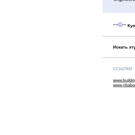
Куп
Искать эт
ссылки
www.buildi
www.ribab