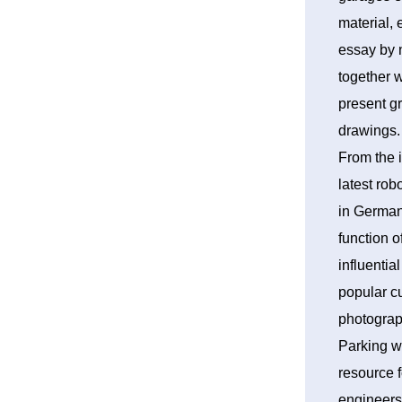
material, 
essay by 
together w
present g
drawings.
From the i
latest ro
in German
function 
influentia
popular cu
photograp
Parking wi
resource f
engineers