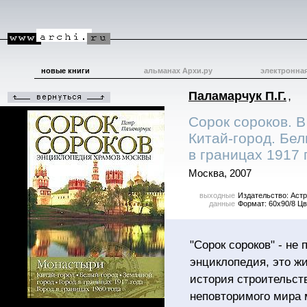
новые книги
альманах Архи.ру
электронна
Паламарчук П.Г.
,
Сорок сороков. В
Китай-город. Бел
в границах 1917 
Москва, 2007
выходные
Издательство: Астре
данные
Формат: 60x90/8 Ц
"Сорок сороков" - не
энциклопедия, это жи
история строительст
неповторимого мира 