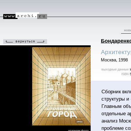
нов
Бондаренко
Архитекту
Москва, 1998
выходные данные
ISBN
Сборник вкл
структуры и 
Главным объ
отдельные а
анализ Моск
проблеме со
издание:фото