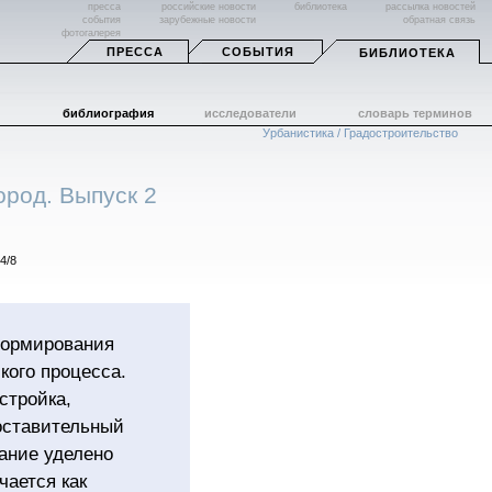
пресса
российские новости
библиотека
рассылка новостей
события
зарубежные новости
обратная связь
фотогалерея
ПРЕССА
СОБЫТИЯ
БИБЛИОТЕКА
библиография
исследователи
словарь терминов
Урбанистика / Градостроительство
ород. Выпуск 2
4/8
формирования
кого процесса.
стройка,
оставительный
ание уделено
чается как