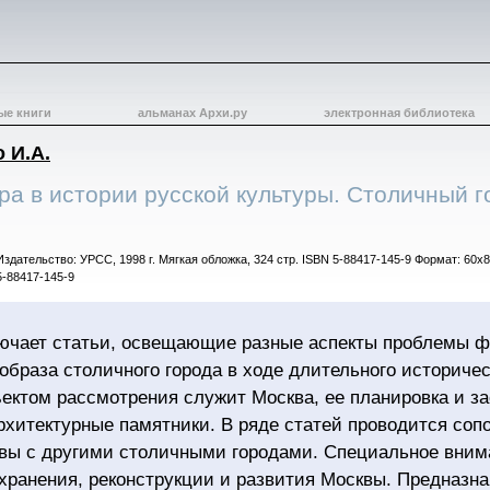
ые книги
альманах Архи.ру
электронная библиотека
 И.А.
ра в истории русской культуры. Столичный г
Издательство: УРСС, 1998 г. Мягкая обложка, 324 стр. ISBN 5-88417-145-9 Формат: 60x8
5-88417-145-9
ючает статьи, освещающие разные аспекты проблемы 
образа столичного города в ходе длительного историчес
ектом рассмотрения служит Москва, ее планировка и за
рхитектурные памятники. В ряде статей проводится соп
вы с другими столичными городами. Специальное вним
хранения, реконструкции и развития Москвы. Предназна