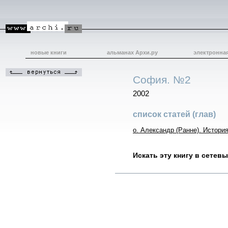
новые книги
альманах Архи.ру
электронна
София. №2
2002
список статей (глав)
о. Александр (Ранне). Истори
Искать эту книгу в сетев