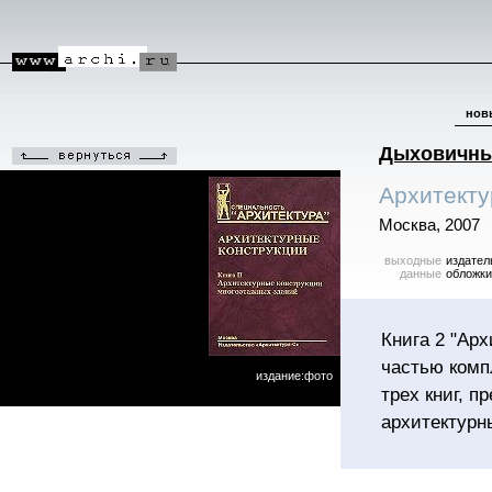
нов
Дыховичны
Архитекту
Москва, 2007
выходные
издател
данные
обложки
Книга 2 "Ар
частью комп
издание:фото
трех книг, 
архитектурн