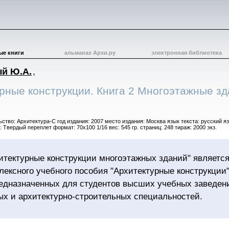
ые книги
альманах Архи.ру
электронная библиотека
й Ю.А.
,
рные конструкции. Книга 2 Многоэтажные зд
ьство: Архитектура-С год издания: 2007 место издания: Москва язык текста: русский я
: Твердый переплет формат: 70х100 1/16 вес: 545 гр. страниц: 248 тираж: 2000 экз.
хитектурные конструкции многоэтажных зданий" являетс
лексного учебного пособия "Архитектурные конструкции"
предназначенных для студентов высших учебных заведен
ых и архитектурно-строительных специальностей.