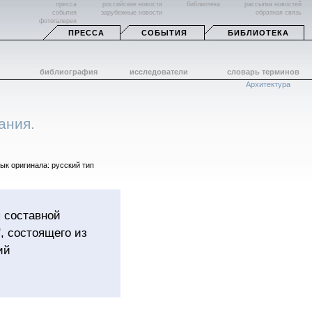
пресса
российские новости
библиотека
рассылка новостей
события
зарубежные новости
обратная связь
фотогалерея
ПРЕССА
СОБЫТИЯ
БИБЛИОТЕКА
библиография
исследователи
словарь терминов
Архитектура
ания.
зык оригинала: русский тип
я составной
, состоящего из
ий