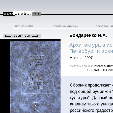
новые книги
альманах Архи.ру
электронна
Бондаренко И.А.
Архитектура в ис
Петербург и архи
Москва, 2007
выходные данные
Издательство:
ISBN
978-5-484-008
Сборник продолжает 
под общей рубрикой 
культуры". Данный в
анализу такого уник
российского градостр