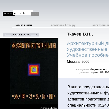
новые книги
альманах Архи.ру
электронна
Ткачев В.Н.
,
Архитектурный д
художественные 
Учебное пособие
Москва, 2006
выходные
Издательство: 
данные
формат:84x108
В книге представлен
художественных и фу
аспектов подготовки
специальности 05240
издание:фото