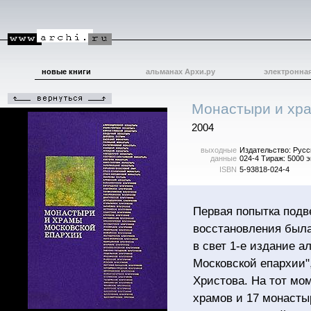
новые книги
альманах Архи.ру
электронна
Монастыри и хра
2004
выходные
Издательство: Русск
данные
024-4 Тираж: 5000 э
ISBN
5-93818-024-4
Первая попытка подв
восстановления была 
в свет 1-е издание 
Московской епархии"
Христова. На тот мо
храмов и 17 монастыр