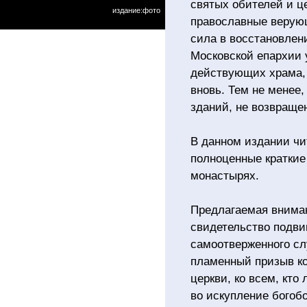
святых обителей и ц
издание:фото
православные верующ
сила в восстановлени
Московской епархии 
действующих храма, 
вновь. Тем не менее
зданий, не возвраще
В данном издании ч
полноценные краткие
монастырях.
Предлагаемая вниман
свидетельство подви
самоотверженного сл
пламенный призыв к
церкви, ко всем, кто
во искупление богоб