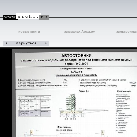
новые книги
альманах Архи.ру
электронна