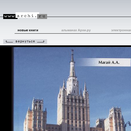
новые книги
альманах Архи.ру
электронна