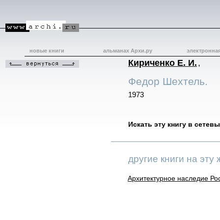
новые книги
альманах Архи.ру
электронна
Кириченко Е. И.
,
Федор Шехтель.
1973
Искать эту книгу в сетев
другие книги на эту 
Архитектурное наследие Рос