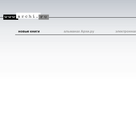
новые книги
альманах Архи.ру
электронна