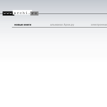
новые книги
альманах Архи.ру
электронна