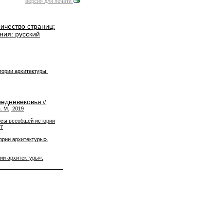
версия для печати
ичество страниц:
ния: русский
тории архитектуры:
редневековья
//
 М., 2019
осы всеобщей истории
17
ории архитектуры».
ии архитектуры».