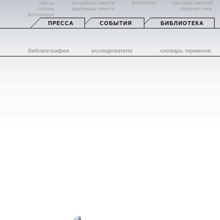
пресса
российские новости
библиотека
рассылка новостей
события
зарубежные новости
обратная связь
фотогалерея
ПРЕССА
СОБЫТИЯ
БИБЛИОТЕКА
библиография
исследователи
словарь терминов