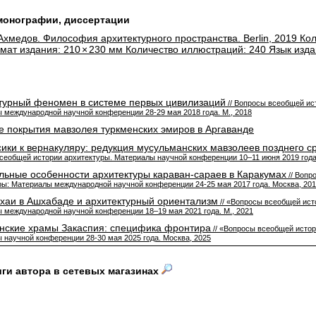
 монографии, диссертации
Ахмедов. Философия архитектурного пространства. Berlin, 2019 Кол
мат издания: 210 × 230 мм Количество иллюстраций: 240 Язык изда
турный феномен в системе первых цивилизаций
// Вопросы всеобщей ис
 международной научной конференции 28-29 мая 2018 года. М., 2018
 покрытия мавзолея туркменских эмиров в Аргаванде
сики к вернакуляру: редукция мусульманских мавзолеев позднего с
сеобщей истории архитектуры. Материалы научной конференции 10–11 июня 2019 года.
льные особенности архитектуры караван-сараев в Каракумах
// Вопр
ры: Материалы международной научной конференции 24-25 мая 2017 года. Москва, 20
хаи в Ашхабаде и архитектурный ориентализм
// «Вопросы всеобщей ист
 международной научной конференции 18–19 мая 2021 года. М., 2021
нские храмы Закаспия: специфика фронтира
// «Вопросы всеобщей истор
 научной конференции 28-30 мая 2025 года. Москва, 2025
иги автора в сетевых магазинах