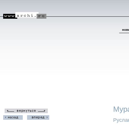
нов
Мур
Русла