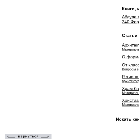
Книги,
Абдула 
240 Фор
Статьи
Архитек
Материалы
О форме
От клас
Вопросы в
Региона
архитекту
Храм ба
Материалы
Христиа
Материалы
Искать кн