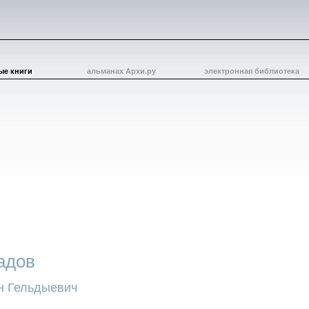
ые книги
альманах Архи.ру
электронная библиотека
адов
н Гельдыевич