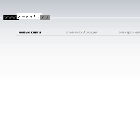
новые книги
альманах Архи.ру
электронна