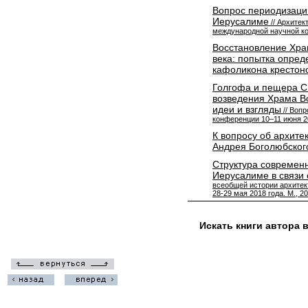
Вопрос периодизаци
Иерусалиме
// Архитек
международной научной ко
Восстановление Храм
века: попытка опред
кафоликона крестон
Голгофа и пещера С
возведения Храма В
идеи и взгляды
// Воп
конференции 10–11 июня 20
К вопросу об архите
Андрея Боголюбског
Структура современн
Иерусалиме в связи 
всеобщей истории архите
28-29 мая 2018 года. М., 2
Искать книги автора 