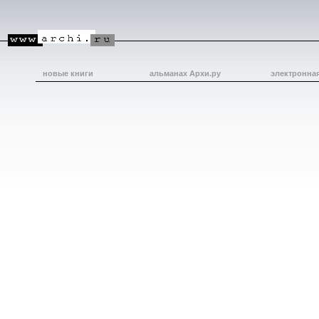
новые книги
альманах Архи.ру
электронна