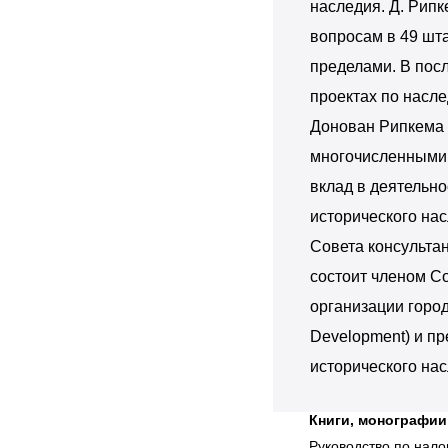
наследия. Д. Рип
вопросам в 49 шта
пределами. В посл
проектах по насл
Донован Рипкема 
многочисленными 
вклад в деятельн
исторического на
Совета консульта
состоит членом С
организации город
Development) и пр
исторического на
Книги, монографии
Руководство по нал