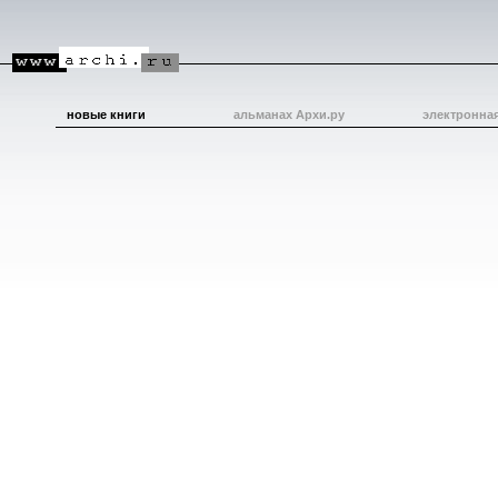
новые книги
альманах Архи.ру
электронна