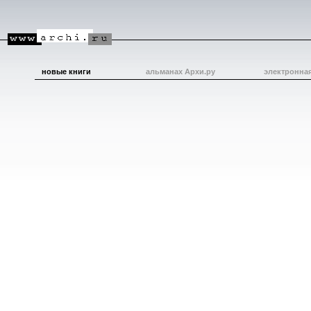
новые книги
альманах Архи.ру
электронна