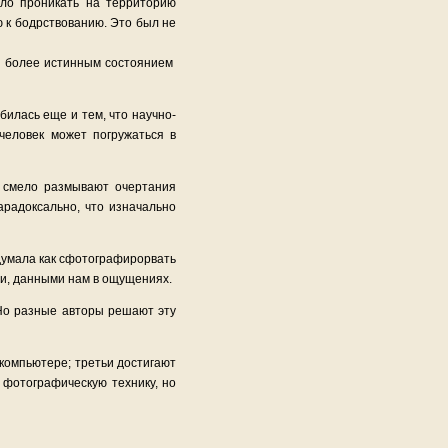
ало проникать на территорию
ю к бодрствованию. Это был не
ся более истинным состоянием
илась еще и тем, что научно-
человек может погружаться в
ы смело размывают очертания
радоксально, что изначально
идумала как сфотографирорвать
ми, данными нам в ощущениях.
 Но разные авторы решают эту
компьютере; третьи достигают
 фотографическую технику, но