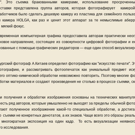
Это съемка бракованными камерами, использование просроченны
ставки представлена группа авторов, которая фотографирует камер
зработчиков было сделать дешевую камеру из пластика для семейного поль
ы камера HOLGA, как раз и ценит этот аппарат за те немыслимые аберр
 мягкий фокус.
менная компьютерная графика предоставила авторам практически неог
новое направление, состоящее из совокупности цифровой фотографии и 
рованные с помощью графических редакторов — еще один способ визуализир
ргский фотограф А.Китаев определил фотографию как "искусство печати". Эт
тографию, и рассматривать фотоопечаток как уникальный предмет иску
 его оптико-химической обработки невозможно повторить. Поэтому многие 
ботки материалов и создают произведения не столько в процессе съемки, ск
 получения и обработки изображения основаны на технических манипул
 есть ряд авторов, которые умышленно не выходят за пределы обычной фото
гают полученное изображение какой-то специальной обработке, а достиг
съемки не конкретных денотатов, а их знаков. Чаще всего это образы реаль
многократная экспозиция на один кадр. То есть визуализации неявног
го исследования.