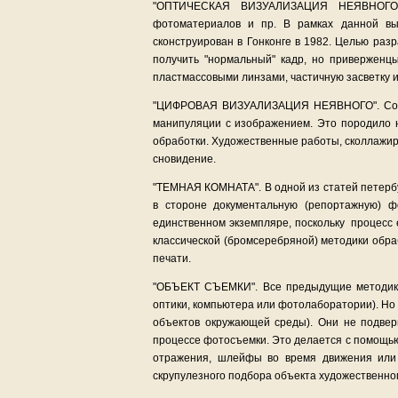
"ОПТИЧЕСКАЯ ВИЗУАЛИЗАЦИЯ НЕЯВНОГО". 
фотоматериалов и пр. В рамках данной вы
сконструирован в Гонконге в 1982. Целью ра
получить "нормальный" кадр, но приверженц
пластмассовыми линзами, частичную засветку и
"ЦИФРОВАЯ ВИЗУАЛИЗАЦИЯ НЕЯВНОГО". Совре
манипуляции с изображением. Это породило 
обработки. Художественные работы, сколлажи
сновидение.
"ТЕМНАЯ КОМНАТА". В одной из статей петербу
в стороне документальную (репортажную) фо
единственном экземпляре, поскольку процесс
классической (бромсеребряной) методики обра
печати.
"ОБЪЕКТ СЪЕМКИ". Все предыдущие методики
оптики, компьютера или фотолаборатории). Но
объектов окружающей среды). Они не подвер
процессе фотосъемки. Это делается с помощью 
отражения, шлейфы во время движения или 
скрупулезного подбора объекта художественно