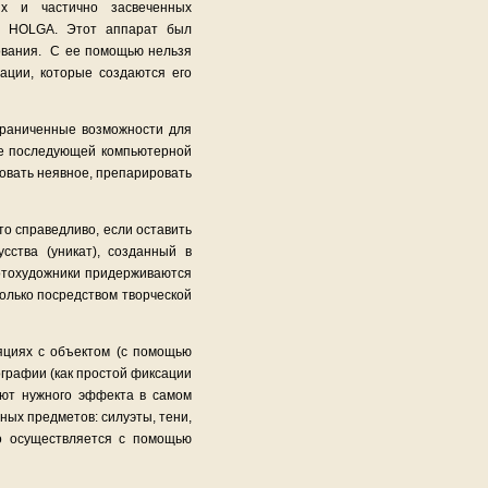
х и частично засвеченных
ой HOLGA. Этот аппарат был
зования. С ее помощью нельзя
ации, которые создаются его
раниченные возможности для
ее последующей компьютерной
овать неявное, препарировать
о справедливо, если оставить
сства (уникат), созданный в
фотохудожники придерживаются
олько посредством творческой
яциях с объектом (с помощью
графии (как простой фиксации
ают нужного эффекта в самом
ных предметов: силуэты, тени,
о осуществляется с помощью