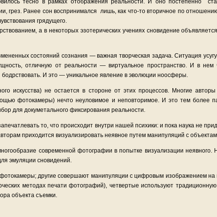
новилось тесно в рамках отображения реальности. И оно постепенно ст
и, грез. Ранее сон воспринимался лишь, как что-то вторичное по отношени
чувствования грядущего.
дрствованием, а в некоторых эзотерических учениях сновидение объявляет
мененных состояний сознания — важная творческая задача. Ситуация усугуб
щность, отличную от реальности — виртуальное пространство. И в нем 
 бодрствовать. И это — уникальное явление в эволюции ноосферы.
ого искусства) не остается в стороне от этих процессов. Многие автор
ощью фотокамеры) нечто неуловимое и неповторимое. И это тем более па
бор для докуметального фиксирования реальности.
запечатлевать то, что происходит внутри нашей психики: и пока наука не пр
 авторам приходится визуализировать неявное путем манипуляций с объекта
 многообразие современной фотографии в попытке визуализации неявного.
 для эмуляции сновидений.
а фотокамеры; другие совершают манипуляции с цифровым изображением на 
рческих методах печати фотографий), четвертые используют традиционную
ора объекта съемки.