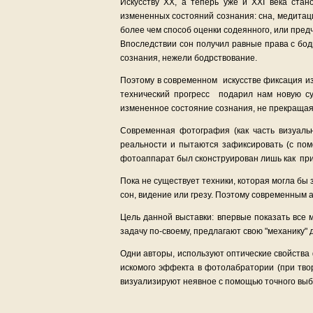
Искусству ХХ, а теперь уже и ХХI века ста
измененных состояний сознания: сна, медитаци
более чем способ оценки содеянного, или пред
Впоследствии сон получил равные права с бо
сознания, нежели бодрствование.
Поэтому в современном искусстве фиксация из
технический прогресс подарил нам новую су
измененное состояние сознания, не прекращая
Современная фотография (как часть визуальн
реальности и пытаются зафиксировать (с пом
фотоаппарат был сконструирован лишь как при
Пока не существует техники, которая могла бы 
сон, видение или грезу. Поэтому современным
Цель данной выставки: впервые показать все
задачу по-своему, предлагают свою "механику"
Одни авторы, используют оптические свойств
искомого эффекта в фотолабратории (при тво
визуализируют неявное с помощью точного выб