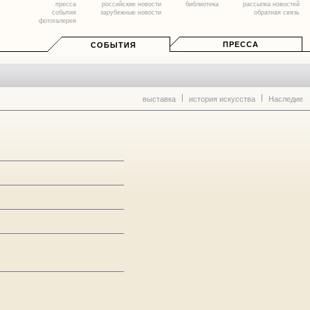
пресса
российские новости
библиотека
рассылка новостей
события
зарубежные новости
обратная связь
фотогалерея
ПРЕССА
СОБЫТИЯ
выставка
история искусства
Наследие