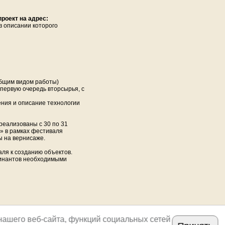
роект на адрес:
 в описании которого
общим видом работы)
первую очередь вторсырья, с
ения и описание технологии
еализованы с 30 по 31
н» в рамках фестиваля
ы на вернисаже.
ля к созданию объектов.
минантов необходимыми
нашего веб-сайта, функций социальных сетей