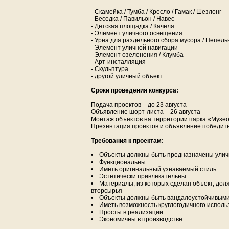
- Скамейка / Тумба / Кресло / Гамак / Шезлонг
- Беседка / Павильон / Навес
- Детская площадка / Качеля
- Элемент уличного освещения
- Урна для раздельного сбора мусора / Пепел
- Элемент уличной навигации
- Элемент озеленения / Клумба
- Арт-инсталляция
- Скульптура
- другой уличный объект
Сроки проведения конкурса:
Подача проектов – до 23 августа
Объявление шорт-листа – 26 августа
Монтаж объектов на территории парка «Музеон
Презентация проектов и объявление победител
Требования к проектам:
• Объекты должны быть предназначены улич
• Функциональны
• Иметь оригинальный узнаваемый стиль
• Эстетически привлекательны
• Материалы, из которых сделан объект, дол
вторсырья
• Объекты должны быть вандалоустойчивыми
• Иметь возможность круглогодичного исполь
• Просты в реализации
• Экономичны в производстве