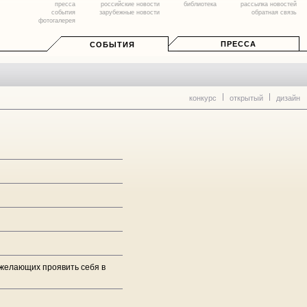
пресса
российские новости
библиотека
рассылка новостей
события
зарубежные новости
обратная связь
фотогалерея
ПРЕССА
СОБЫТИЯ
конкурс
открытый
дизайн
 желающих проявить себя в