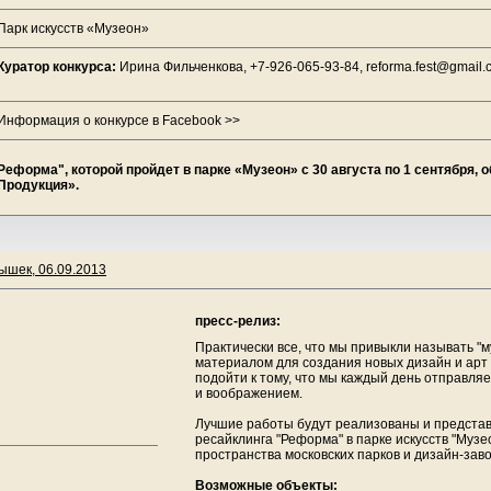
Парк искусств «Музеон»
Куратор конкурса:
Ирина Фильченкова, +7-926-065-93-84, reforma.fest@gmail.
Информация о конкурсе в Facebook >>
еформа", которой пройдет в парке «Музеон» с 30 августа по 1 сентября, 
Продукция».
ышек, 06.09.2013
пресс-релиз:
Практически все, что мы привыкли называть "м
материалом для создания новых дизайн и арт
подойти к тому, что мы каждый день отправляем
и воображением.
Лучшие работы будут реализованы и представ
ресайклинга "Реформа" в парке искусств "Музео
пространства московских парков и дизайн-зав
Возможные объекты: