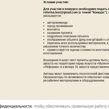
Условия участия:
Для участия в конкурсе необходимо подать п
reforma.fest@gmail.com (с темой "Конкурс")
,
указывается:
• автор/команда
• город проживания
• контакты
• название проекта
• подробное описание объекта
• изображение объекта (jpeg или gif файл с 
• перечень всех используемых материалов, в 
указанием точного количества
• приветствуется оценка стоимости изготовл
изготовления
Вошедшие в шорт-лист проекты должны быть р
августа на территории парка искусств «Музео
«Реформа» и к вечеру 31 августа представлен
Авторы могут привлекать посетителей фестива
Организаторы по возможности обеспечат но
ресайклинг-материалами и оборудованием.
нфиденциальности
, чтобы обеспечивать правильную работу 