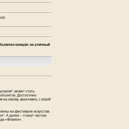
com
объявлен конкурс на уличный
усором", может стать
 объектов. Достаточно
 на свалку, креативно, с игрой
лены на фестивале искусства
н". А далее – станут частью
ода «Флакон».