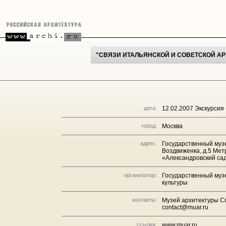
"СВЯЗИ ИТАЛЬЯНСКОЙ И СОВЕТСКОЙ АРХ
дата:
12.02.2007 Экскурсия 
город:
Москва
адрес:
Государственный музе
Воздвиженка, д.5 Мет
«Александровский са
организатор:
Государственный музе
культуры
контакты:
Музей архитектуры Сп
contact@muar.ru
ссылки:
www.muar.ru