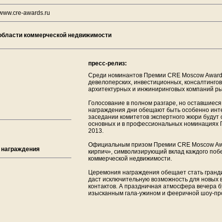
www.cre-awards.ru
 области коммерческой недвижимости
пресс-релиз:
Среди номинантов Премии CRE Moscow Awards
девелоперских, инвестиционных, консалтинго
архитектурных и инжиниринговых компаний ры
Голосование в полном разгаре, но оставшиес
награждения дни обещают быть особенно инт
заседании комитетов экспертного жюри будут
основных и в профессиональных номинациях
2013.
Официальным призом Премии CRE Moscow Awa
 награждения
кирпич», символизирующий вклад каждого поб
коммерческой недвижимости.
Церемония награждения обещает стать гранд
даст исключительную возможность для новых 
контактов. А праздничная атмосфера вечера 
изысканным гала-ужином и фееричной шоу-пр