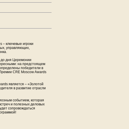
 – ключевые игроки
вых, управляющих,
нка.
я до дня Церемонии
ересными: на предстоящем
 определены победители в
 Премии CRE Moscow Awards
rds является – «Золотой
едителя в развитие отрасли
иозным событием, которая
встреч и полезных деловых
будет сопровождаться
ограммой!