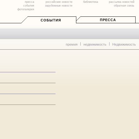
пресса
российские новости
библиотека
рассылка новостей
события
зарубежные новости
обратная связь
фотогалерея
ПРЕССА
СОБЫТИЯ
премия
недвижимость
Недвижимость