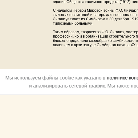
здание Общества взаимного кредита (1912), кин
С началом Первой Мировой войны Ф.О. Ливчак 
тыловых госпиталей и лагерь для военнопленны
Ливчак уезжает из Симбирска и 30 декабря 191
тифозными больными.
Таким образом, творчество Ф.О. Ливчака, маст
профессии, но и в организации строительного 
блоков, определило своеобразие симбирского 
явлением в архитектуре Симбирска начала XX в
Мы используем файлы cookie как указано в
политике ко
и анализировать сетевой трафик. Мы также п