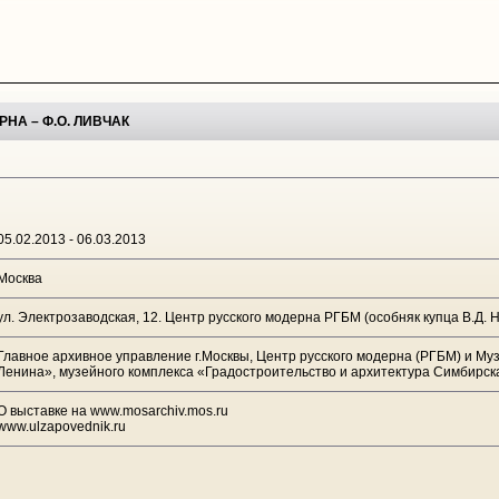
НА – Ф.О. ЛИВЧАК
05.02.2013 - 06.03.2013
Москва
ул. Электрозаводская, 12. Центр русского модерна РГБМ (особняк купца В.Д. 
Главное архивное управление г.Москвы, Центр русского модерна (РГБМ) и Му
Ленина», музейного комплекса «Градостроительство и архитектура Симбирск
О выставке на www.mosarchiv.mos.ru
www.ulzapovednik.ru