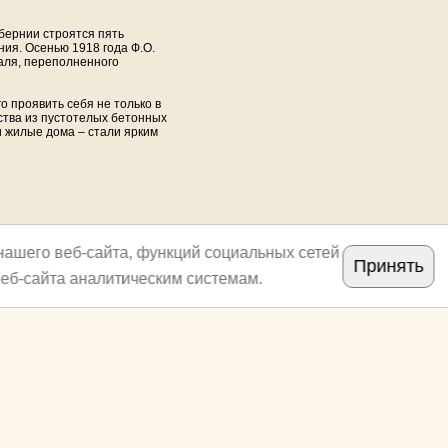
бернии строятся пять
ия. Осенью 1918 года Ф.О.
таля, переполненного
о проявить себя не только в
ства из пустотелых бетонных
и жилые дома – стали ярким
нашего веб-сайта, функций социальных сетей
Принять
еб-сайта аналитическим системам.
Copyright
archi.ru