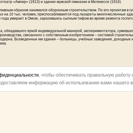
отеатр «Ампир» (1913) и здание мужской гимназии в Мелекессе (1916).
главным образом занимался оборонным строительством. По его проектам в гу
х на 10 тыс. человек, приспосабливаются под лазареты многочисленные здан
9 года умирает в Омске, заразившись сыпным тифом во время ремонта госпи
ера, обладавшего яркой индивидуальной манерой, экспериментатора, сумевшег
производства, связанного с собственным изобретением – системой строитель
модерна. Возведенные им здания – больницы, учебные заведения, доходные 
ека.
нфиденциальности
, чтобы обеспечивать правильную работу 
редоставляем информацию об использовании вами нашего в