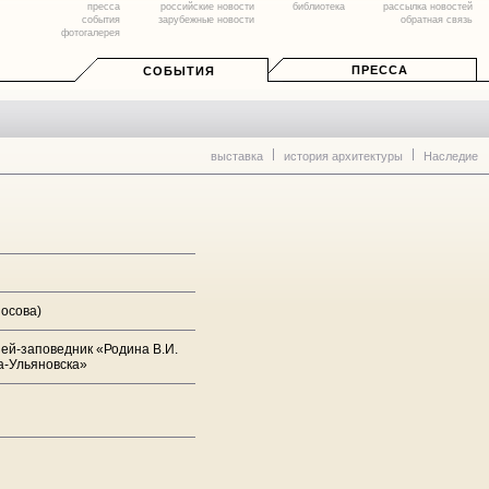
пресса
российские новости
библиотека
рассылка новостей
события
зарубежные новости
обратная связь
фотогалерея
ПРЕССА
СОБЫТИЯ
выставка
история архитектуры
Наследие
Носова)
зей-заповедник «Родина В.И.
а-Ульяновска»