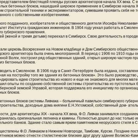
представителем блестящей плеяды русских архитекторов начала XX века. С 
елых бетонных блоков, нашедшей широкое применение в Симбирске начала X
ом строительной техники и экспериментатором, сумевшим проявить себя не то
занного с собственными изобретениями.
ского подданного, изобретателя и общественного деятеля Иосифа Николаевича
тет Института гражданских инженеров. В 1904 году уехал работать в Смоле
о губернского правления.
й (женой и тремя детьми) переехал в Симбирск. Свою деятельность в городе 
тали церковь Воскресения на Новом кладбище и Дом Симбирского общественн
ского архитектора была очень многогранной. В период с 1906 по 1910 годы 
жной Волги, построил ряд общественных зданий, открыл широкую частную прак
из бетонных блоков.
одить в Смоленске. В 1906 году в Санкт-Петербурге была издана, составлен
ая на постройку того же здания из бетонных блоков». Это было руководство 
андировать идею строительства из нового и еще не знакомого для многих мате
шил опыты по созданию собственной системы строительства из пустотелых б
убернской земской Управой, которая поддержала его инициативу по организа
ных блоков.
бетонных блоков системы Ливчака – больничный павильон симбирского губернс
строительства, доходные дома княгини Е.Н.Ухтомской, собственный дом- ател
ости, для архитектуры XIX - начала XX века, Ф.О. Ливчак занимался создани
хранилась оригинальная лепнина и камины. Полностью дошел до нас только 
ельного банков. Здание стало самым ярким памятником неорусского стиля в 
ществлены Ф.О. Ливчаком в Нижнем Новгороде, Тамбове, Курске. Поздние по
мятников можно отнести стилистически близкие друг другу здание Волжско-Кам