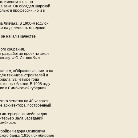
его именем связано
X века. Он обладал широкой
лько в профессии, но и в
 Ливчака. В 1900-м году он
нск на должность младшего
он начал в качестве
ого собрания.
он разработал проекты школ
тику. Ф.О. Ливчак был
ная им, «Образцовая смета на
для техников, строителей и
риала. За четыре года
етонных блоков. В 1908 году
ции в Симбирской губернии
кого земства на 40 человек,
ье архитектора, построенный
ем интерьеров и мебели для
интерьер Зала Заседаний
Симбирске.
стройки Федора Осиповича
ского банка (1910), симбирское