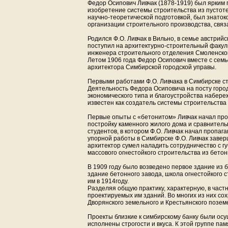
Федор Осипович Ливчак (1878-1919) был ярким 
изобретение системы строительства из пустот
научно-теоретической подготовкой, был знаток
организации строительного производства, свя
Родился Ф.О. Ливчак в Вильно, в семье австрий
поступил на архитектурно-строительный факуль
инженера строительного отделения Смоленског
Летом 1906 года Федор Осипович вместе с семье
архитектора Симбирской городской управы.
Первыми работами Ф.О. Ливчака в Симбирске с
Деятельность Федора Осиповича на посту город
экономического типа и благоустройства набере
известен как создатель системы строительства 
Первые опыты с «бетонитом» Ливчак начал пров
постройку каменного жилого дома и сравнительн
студентов, в котором Ф.О. Ливчак начал пропаг
упорной работы в Симбирске Ф.О. Ливчак завер
архитектор сумел наладить сотрудничество с г
массового огнестойкого строительства из бетон
В 1909 году было возведено первое здание из 
здание бетонного завода, школа огнестойкого 
им в 1914году.
Разделяя общую практику, характерную, в частн
проектируемых им зданий. Во многих из них со
Дворянского земельного и Крестьянского позем
Проекты близкие к симбирскому банку были осу
исполнены строгости и вкуса. К этой группе па