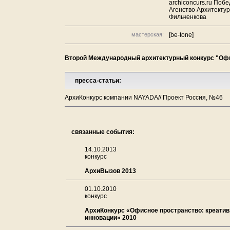
archiconcurs.ru Поб
Агенство Архитектур
Фильченкова
мастерская:
[be-tone]
Второй Международный архитектурный конкурс "Офис
пресса-статьи:
АрхиКонкурс компании NAYADA// Проект Россия, №46
связанные события:
14.10.2013
конкурс
АрхиВызов 2013
01.10.2010
конкурс
АрхиКонкурс «Офисное пространство: креатив,
инновации» 2010