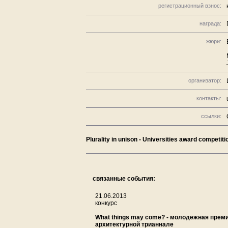
регистрационный взнос:
награда:
жюри:
организатор:
контакты:
ссылки:
Plurality in unison - Universities award competiti
связанные события:
21.06.2013
конкурс
What things may come? - молодежная прем
архитектурной трианнале