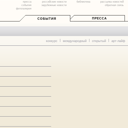
пресса
российские новости
библиотека
рассылка новостей
события
зарубежные новости
обратная связь
фотогалерея
ПРЕССА
СОБЫТИЯ
конкурс
международный
открытый
арт-лайф