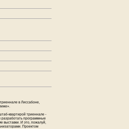
 триеннале в Лиссабоне,
лиже».
штаб-квартирой триеннале -
 и разработать программные
е выставки. И это, пожалуй,
ганизаторами. Проектом