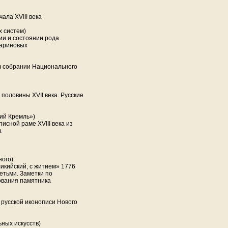
ала XVIII века
 систем)
нии и состоянии рода
зариновых
 в собрании Национального
 половины XVII века. Русские
ий Кремль»)
писной раме XVIII века из
а
ного)
икийский, с житием» 1776
етьми. Заметки по
ования памятника
 русской иконописи Нового
ных искусств)