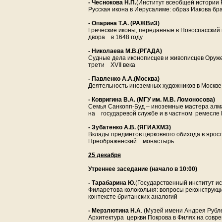
- Чеснокова Н.П.
(Институт всеобщей истории 
Русская икона в Иерусалиме: образ Иакова бр
- Опарина Т.А. (РАЖВиЗ)
Греческие иконы, переданные в Новоспасский
двора в 1648 году
- Николаева М.В.(РГАДА)
Судные дела иконописцев и живописцев Оруж
трети XVII века
- Павленко А.А.(Москва)
Деятельность иноземных художников в Москве 
- Ковригина В.А. (МГУ им. М.В. Ломоносова)
Семья Санкопп-Буд – иноземные мастера алма
на государевой службе и в частном ремесле М
- Зубатенко А.В. (ЯГИАХМЗ)
Вклады предметов церковного обихода в ярос
Преображенский монастырь
25 декабря
Утреннее заседание (начало в 10:00)
- Тарабарина Ю.
(Государственный институт ис
Филаретова колокольня: вопросы реконструкц
контексте британских аналогий
- Мерзлютина Н.А
. (Музей имени Андрея Рубл
Архитектура церкви Покрова в Филях на совр