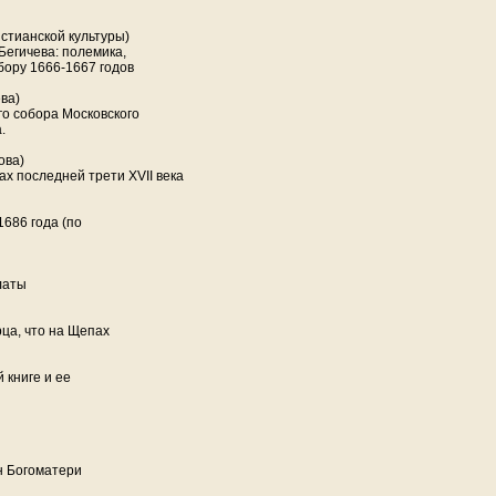
истианской культуры)
Бегичева: полемика,
ору 1666-1667 годов
ва)
го собора Московского
.
ова)
 последней трети XVII века
 1686 года (по
латы
ца, что на Щепах
 книге и ее
н Богоматери