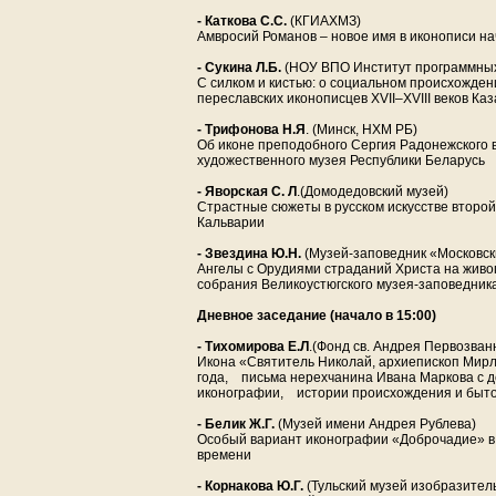
- Каткова С.С.
(КГИАХМЗ)
Амвросий Романов – новое имя в иконописи нач
- Сукина Л.Б.
(НОУ ВПО Институт программных
С силком и кистью: о социальном происхожде
переславских иконописцев XVII–XVIII веков Ка
- Трифонова Н.Я
. (Минск, НХМ РБ)
Об иконе преподобного Сергия Радонежского
художественного музея Республики Беларусь
- Яворская С. Л
.(Домодедовский музей)
Страстные сюжеты в русском искусстве второй
Кальварии
- Звездина Ю.Н.
(Музей-заповедник «Московск
Ангелы с Орудиями страданий Христа на живо
собрания Великоустюгского музея-заповедник
Дневное заседание
(начало в 15:00)
- Тихомирова Е.Л
.(Фонд св. Андрея Первозван
Икона «Святитель Николай, архиепископ Мирл
года, письма нерехчанина Ивана Маркова с д
иконографии, истории происхождения и быт
- Белик Ж.Г.
(Музей имени Андрея Рублева)
Особый вариант иконографии «Доброчадие» в
времени
- Корнакова Ю.Г.
(Тульский музей изобразитель