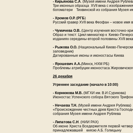
- Кирьянова С.А
. (Музей имени Андрея Рублев
Три иконных образца XVII века с изображение
богоматери Тихвинской из собрания Музея и
- Хромов О.Р. (РГБ
)
Русский гравер XVII века Феофан – новое имя 
- Чумичева О.В.
(Центр изучения восточно-хри
Образ и текст: Цикл миниатюр к Киево-Печерс
изданиях середины-второй половины XVII век
- Рыжова О.О.
(Национальный Киево-Печерски
заповедник)
Датированные иконы и иконостасы Киева
- Ярошевич А.А.
(Минск, НХМ РБ)
Проблемы атрибуции иконостаса Жировичского
26 декабря
Утреннее заседание
(начало в 10:00)
- Корнюкова М.В.
(МГХИ им. В.И.Сурикова)
Иконостас Успенского собора Вятского Трифо
- Нечаева Т.Н.
(Музей имени Андрея Рублева)
«Происхождение честных древ Креста Господня
собрания Музея имени Андрея Рублева
- Липатова С.Н
. (НИИ РАХ)
Об иконе Христа Вседержителя первой четверт
принадлежавшей князю А.Б. Голицыну