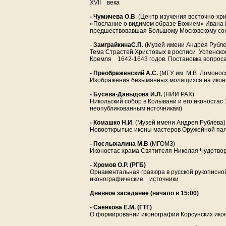
XVII века
- Чумичева О.В
. (Центр изучения восточно-хр
«Послание о видимом образе Божием» Ивана 
предшествовавшая Большому Московскому соб
-
ЗаиграйкинаС.П.
(Музей имени Андрея Рубле
Тема Страстей Христовых в росписи Успенско
Кремля 1642-1643 годов. Постановка вопроса
- Преображенский А.С.
(МГУ им. М.В. Ломонос
Изображения безымянных молящихся на иконах
- Бусева-Давыдова И.Л.
(НИИ РАХ)
Никольский собор в Колывани и его иконостас
неопубликованным источникам)
- Комашко Н.И
. (Музей имени Андрея Рублева)
Новооткрытые иконы мастеров Оружейной па
- Послыхалина М.В
(МГОМЗ)
Иконостас храма Святителя Николая Чудотвор
- Хромов О.Р. (РГБ)
Орнаментальная гравюра в русской рукописной
иконографические источники
Дневное заседание
(начало в 15:00)
- Саенкова Е.М. (ГТГ)
О формировании иконографии Корсунских ико