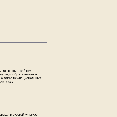
ваться широкий круг
ьтуры, изобразительного
и, а также межнациональных
ии эпоху.
ека» в русской культуре