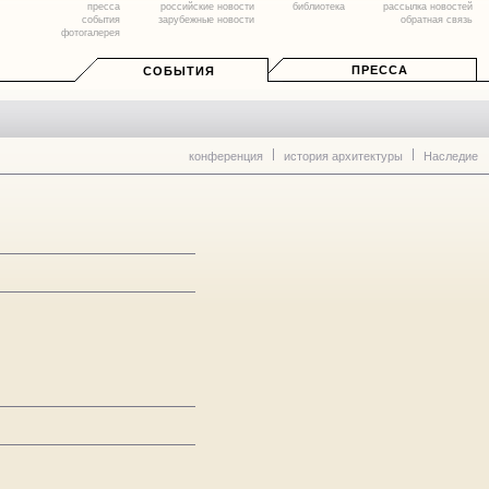
пресса
российские новости
библиотека
рассылка новостей
события
зарубежные новости
обратная связь
фотогалерея
ПРЕССА
СОБЫТИЯ
конференция
история архитектуры
Наследие