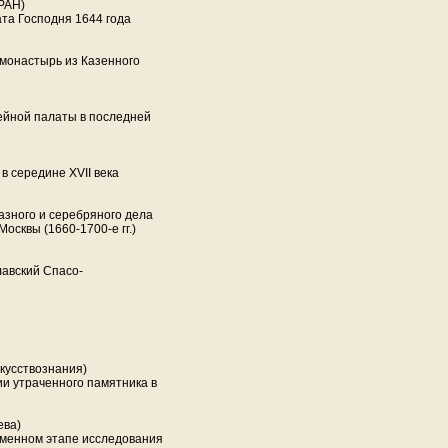
РАН)
ата Господня 1644 года
 монастырь из Казенного
ейной палаты в последней
в середине ХVII века
зного и серебряного дела
осквы (1660-1700-е гг.)
лавский Спасо-
кусствознания)
ии утраченного памятника в
ева)
еменном этапе исследования