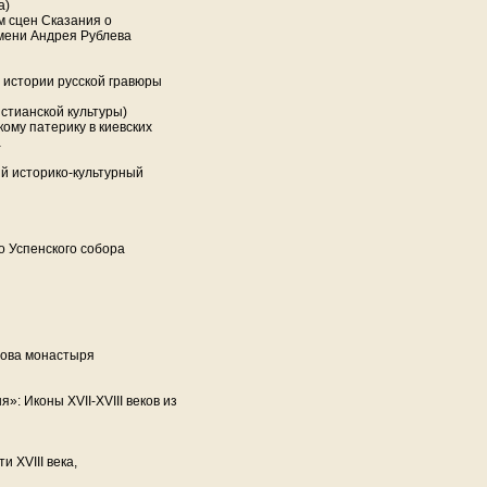
а)
м сцен Сказания о
мени Андрея Рублева
в истории русской гравюры
стианской культуры)
кому патерику в киевских
а
й историко-культурный
 Успенского собора
нова монастыря
»: Иконы XVII-XVIII веков из
и XVIII века,