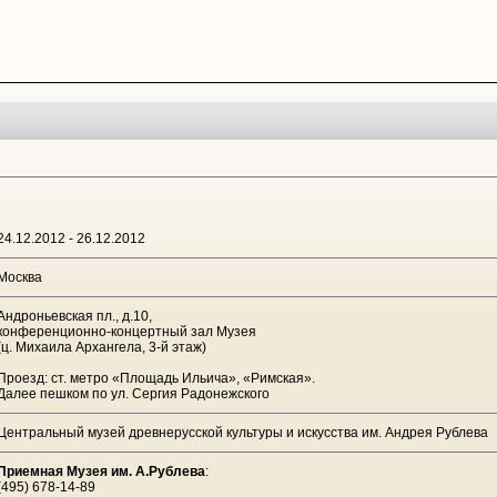
24.12.2012 - 26.12.2012
Москва
Андроньевская пл., д.10,
конференционно-концертный зал Музея
(ц. Михаила Архангела, 3-й этаж)
Проезд: ст. метро «Площадь Ильича», «Римская».
Далее пешком по ул. Сергия Радонежского
Центральный музей древнерусской культуры и искусства им. Андрея Рублева
Приемная Музея им. А.Рублева
:
(495) 678-14-89