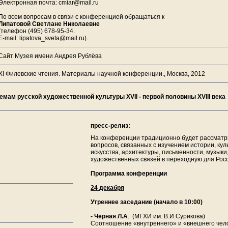
Электронная почта: cmiar@mail.ru
По всем вопросам в связи с конференцией обращаться к
Липатовой Светлане Николаевне
(телефон (495) 678-95-34.
E-mail: lipatova_sveta@mail.ru).
Сайт Музея имени Андрея Рублёва
XI Филевские чтения. Материалы научной конференции., Москва, 2012
мам русской художественной культуры XVII - первой половины XVIII века
пресс-релиз:
На конференции традиционно будет рассматри
вопросов, связанных с изучением истории, кул
искусства, архитектуры, письменности, музык
художественных связей в переходную для Росс
Программа конференции
24 декабря
Утреннее заседание (начало в 10:00)
- Черная Л.А
. (МГХИ им. В.И.Сурикова)
Соотношение «внутреннего» и «внешнего челов