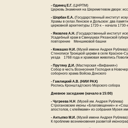
- Одинец Е.Г.
(ЦНРПМ)
Церковь Знамения на Шереметевом дворе: ис
- Шорбан Е.А.
(Государственный институт иску
Храмы в селах Ленское и Дольское: два памя
церковной архитектуры 1720-х – начала 1730-
- Яковлев А.Н.
(Государственный институт иск
Усадебный храм в Свинушках Рязанской губер
повторение Меншиковой башни
- Комашко Н.И.
(Музей имени Андрея Рублева)
Стенописи Троицкой церкви в селе Красное-С
уезда 1768 года и храмовая живопись Поволжь
- Прутяну Д.И.
(Мастерская «Вифания»)
Собор в честь Вознесения Господня в Новоче
соборного храма Войска Донского
- Гамлицкий А.В. (НИИ РАХ)
Роспись Кронштадтского Морского собора
Дневное заседание
(начало в 15:00)
- Чугреева Н.Н
. (Музей им. Андрея Рублева)
Строгановские иконы «Благовещение» и «Сош
апостолов, с клеймами» из собрания Музея и
- Антыпко М.И.
(Музей имени Андрея Рублева)
К проблеме возникновения развитой иконогр