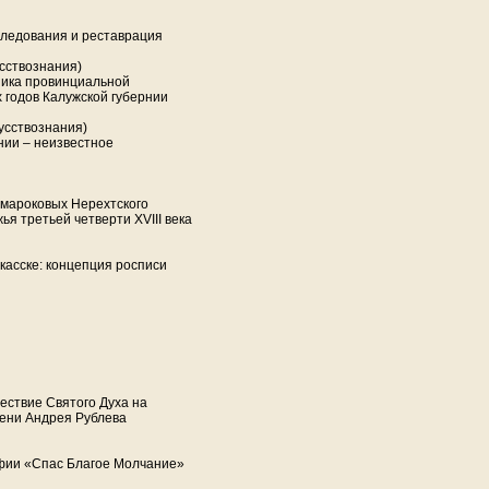
следования и реставрация
сствознания)
тника провинциальной
х годов Калужской губернии
усствознания)
нии – неизвестное
умароковых Нерехтского
я третьей четверти XVIII века
ркасске: концепция росписи
ествие Святого Духа на
мени Андрея Рублева
афии «Спас Благое Молчание»