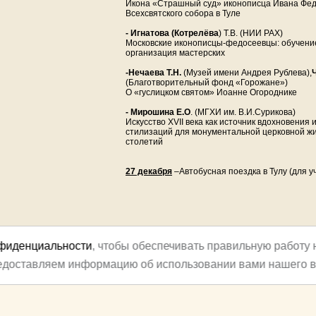
Икона «Страшный суд» иконописца Ивана Фед
Всехсвятского собора в Туле
- Игнатова (Котрелёва
) Т.В. (НИИ РАХ)
Московские иконописцы-федосеевцы: обучени
организация мастерских
-Нечаева Т.Н.
(Музей имени Андрея Рублева),
(Благотворительный фонд «Горожане»)
О «гуслицком святом» Иоанне Огороднике
- Мирошина Е.О
. (МГХИ им. В.И.Сурикова)
Искусство XVII века как источник вдохновения
стилизаций для монументальной церковной ж
столетий
27 декабря
–Автобусная поездка в Тулу (для 
нфиденциальности
, чтобы обеспечивать правильную работу 
редоставляем информацию об использовании вами нашего в