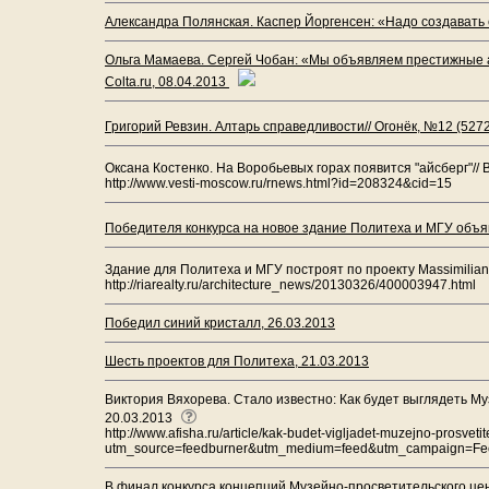
Александра Полянская. Каспер Йоргенсен: «Надо создавать 
Ольга Мамаева. Сергей Чобан: «Мы объявляем престижные ар
Colta.ru, 08.04.2013
Григорий Ревзин. Алтарь справедливости// Огонёк, №12 (527
Оксана Костенко. На Воробьевых горах появится "айсберг"// 
http://www.vesti-moscow.ru/rnews.html?id=208324&cid=15
Победителя конкурса на новое здание Политеха и МГУ объяв
Здание для Политеха и МГУ построят по проекту Massimiliano
http://riarealty.ru/architecture_news/20130326/400003947.html
Победил синий кристалл, 26.03.2013
Шесть проектов для Политеха, 21.03.2013
Виктория Вяхорева. Стало известно: Как будет выглядеть М
20.03.2013
http://www.afisha.ru/article/kak-budet-vigljadet-muzejno-prosvetite
utm_source=feedburner&utm_medium=feed&utm_campaign=Fe
В финал конкурса концепций Музейно-просветительского цен