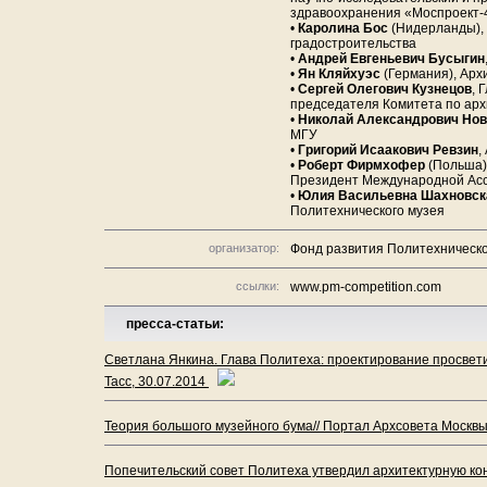
здравоохранения «Моспроект-4
•
Каролина Бос
(Нидерланды), 
градостроительства
•
Андрей Евгеньевич Бусыгин
•
Ян Кляйхуэс
(Германия), Архи
•
Сергей Олегович Кузнецов
, 
председателя Комитета по арх
•
Николай Александрович Нов
МГУ
•
Григорий Исаакович Ревзин
,
•
Роберт Фирмхофер
(Польша),
Президент Международной Ассо
•
Юлия Васильевна Шахновск
Политехнического музея
организатор:
Фонд развития Политехническо
ссылки:
www.pm-competition.com
пресса-статьи:
Светлана Янкина. Глава Политеха: проектирование просветит
Тасс, 30.07.2014
Теория большого музейного бума// Портал Архсовета Москвы
Попечительский совет Политеха утвердил архитектурную ко