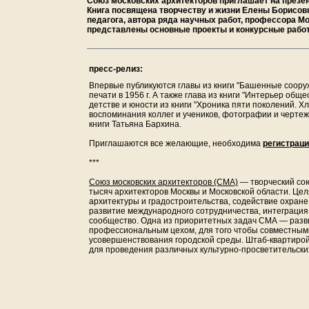
Союз московских архитекторов приглашает на презен
Книга посвящена творчеству и жизни Елены Борисовн
педагога, автора ряда научных работ, профессора Мо
представлены основные проекты и конкурсные рабо
пресс-релиз:
Впервые публикуются главы из книги "Башенные сооруже
печати в 1956 г. А также глава из книги "Интерьер общ
детстве и юности из книги "Хроника пяти поколений. Хл
воспоминания коллег и учеников, фотографии и чертеж
книги Татьяна Бархина.
Приглашаются все желающие, необходима
регистраци
***
Союз московских архитекторов (СМА)
— творческий со
тысяч архитекторов Москвы и Московской области. Це
архитектуры и градостроительства, содействие охране 
развитие международного сотрудничества, интеграция 
сообщество. Одна из приоритетных задач СМА — разв
профессиональным цехом, для того чтобы совместными
усовершенствования городской среды. Штаб-квартирой
для проведения различных культурно-просветительск