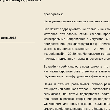
тура. Взгляд из дома» 2012
пресс-релиз:
Век – универсальная единица измерения чело
Век может подразумевать не только и не сто
материал, технологию, стиль, степень про
 дома 2012
магистральные направления в искусстве, ки
предпочтениях (век фастфуда) и т.д.. Приче
может быть дольше: каменный – 2-3 млн. ле
«серебряный» – 20-30 лет. Человек что-то нах
начинает применять и так начинается век этого
Возьмём на себя смелость предположить, что
нас лежит огромная ответственность, каким он
Ведь не секрет, что футурологи и фантасты у
Наука и техника развиваются скачкообраз
отрицает или замещает старое. Новаторство в
вспыхивает, но потом подвергается долг
проникает в разные жанры, иногда предае
удобрением для новых всходов. Садово-п
смысле наиболее консервативно, обладает ог