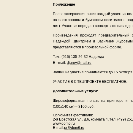
Приложение
После завершения акции каждый участник пол
на электронном и бумажном носителях с н
лет). Участник передает конверты по наследст
Произведения проходят предварительный 
Надеждой, Дмитрием и Василием Журовыми
представляются в произвольной форме.
Тел.: (916) 135-26-32 Надежда
E –mail:
djurov@mail.ru
Заявки на участие принимаются до 15 октября 
УЧАСТИЕ В СПЕЦПРОЕКТЕ БЕСПЛАТНОЕ.
Дополнительные услуги:
Широкоформатная печать на принтере и на
(100х140 см) – 3100 руб.
Оргкомитет фестиваля:
2-я Брестская ул., д.6, комната 4, тел.:(499) 25
www.dom6.ru
E-mail:
pr@dom6.ru