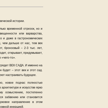
веческой истории.
лько временной отрезок, но и
свещенности или варварства,
но и даже в гастрономических
м, чем дальше от нас, тем век
т, бронзовый – 2-3 тыс. лет,
одит, открывает, придумывает,
 «чего-то».
 грядет ВЕК САДА. И именно на
 будет – этот век и этот сад.
меют настраивать будущее.
но, новое подчас полностью
 архитектуре и искусстве ярко
ому осмыслению, постепенно
тся забвению или становится
арковое направление в этом
ромной инерцией.