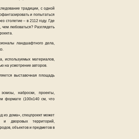
следование традиции, с одной
 пофантазировать и попытаться
ез столетие – в 2112 году. Где
и, чем любоваться? Разглядеть
проекта.
сионалы ландшафтного дела,
ко.
а, используемых материалов,
ью на усмотрение авторов.
вляется выставочная площадь
эскизы, наброски, проекты,
ом формате (100х140 см, что
яд из дома», спецпроект может
х и дворовых территорий,
ородов, объектов и предметов в