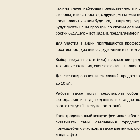
Так или иначе, наблюдая преемственность и 
стороны, и новаторство, с другой, мы можем
предположить, каким будет сад, например, чер
будут гулять наши правнуки со своими детьм
ростки будущего – вот задача предлагаемого 
Для участия в акции приглашаются профес
архитекторы, дизайнеры, художники и не толь
Выбор визуального и (или) предметного ряд
техники исполнения, спецэффектов – полност
Для экспонирования инсталляций предоста
2
до 10 м
.
Работы также могут представлять собой 
фотографии и т. д., поданные в стандартн
соответствует 1 листу пенокартона).
Как и традиционный конкурс фестиваля «Взгл
охватывать темы озеленения городски
приусадебных участков, а также цветников, ог
ландшафте.