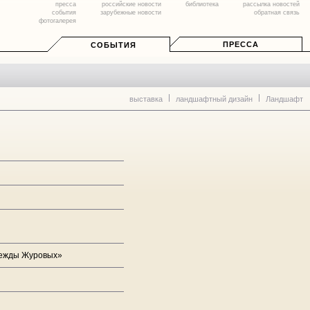
пресса
российские новости
библиотека
рассылка новостей
события
зарубежные новости
обратная связь
фотогалерея
ПРЕССА
СОБЫТИЯ
выставка
ландшафтный дизайн
Ландшафт
дежды Журовых»