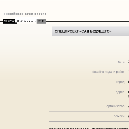
СПЕЦПРОЕКТ «САД БУДУЩЕГО»
дата:
deadline подачи работ:
город:
адрес:
организатор:
ссылки: