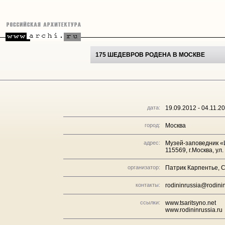
175 ШЕДЕВРОВ РОДЕНА В МОСКВЕ
дата:
19.09.2012 - 04.11.2
город:
Москва
адрес:
Музей-заповедник 
115569, г.Москва, ул.
организатор:
Патрик Карпентье, 
контакты:
rodininrussia@rodini
ссылки:
www.tsaritsyno.net
www.rodininrussia.ru