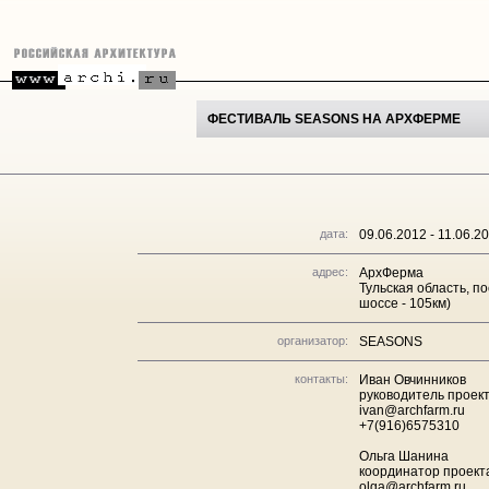
ФЕСТИВАЛЬ SEASONS НА АРХФЕРМЕ
дата:
09.06.2012 - 11.06.2
адрес:
АрхФерма
Тульская область, п
шоссе - 105км)
организатор:
SEASONS
контакты:
Иван Овчинников
руководитель проек
ivan@archfarm.ru
+7(916)6575310
Ольга Шанина
координатор проек
olga@archfarm.ru