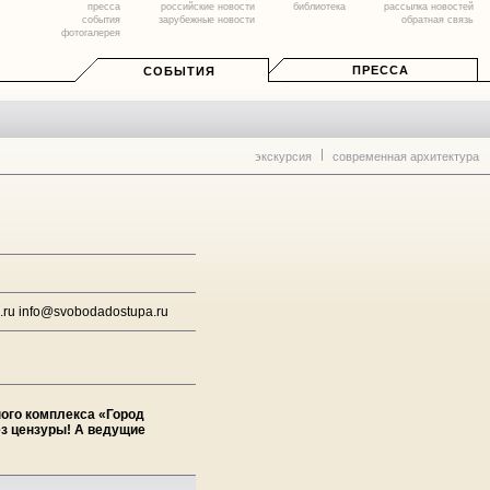
пресса
российские новости
библиотека
рассылка новостей
события
зарубежные новости
обратная связь
фотогалерея
ПРЕССА
СОБЫТИЯ
экскурсия
современная архитектура
ru info@svobodadostupa.ru
ого комплекса «Город
ез цензуры! А ведущие