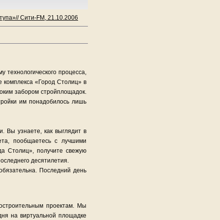
тупа»// Сити-FM, 21.10.2006
у технологического процесса,
ке комплекса «Город Столиц» в
соким забором стройплощадок.
стройки им понадобилось лишь
. Вы узнаете, как выглядит в
ета, пообщаетесь с лучшими
да Столиц», получите свежую
последнего десятилетия.
 обязательна. Последний день
достроительным проектам. Мы
одня на виртуальной площадке