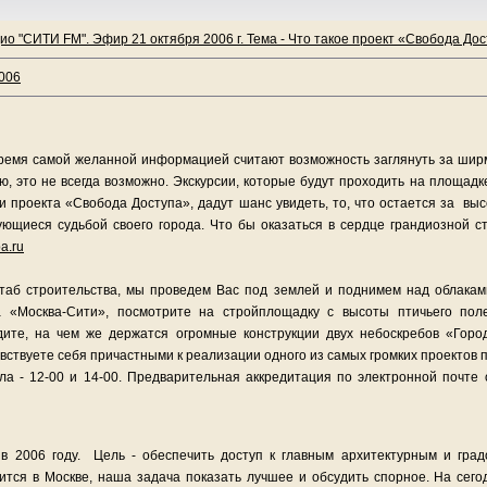
ио "СИТИ FM". Эфир 21 октября 2006 г. Тема - Что такое проект «Свобода Дос
2006
время самой желанной информацией считают возможность заглянуть за ширм
ию, это не всегда возможно. Экскурсии, которые будут проходить на площад
и проекта «Свобода Доступа», дадут шанс увидеть, то, что остается за вы
ующиеся судьбой своего города. Что бы оказаться в сердце грандиозной 
a.ru
таб строительства, мы проведем Вас под землей и поднимем над облаками
 «Москва-Сити», посмотрите на стройплощадку с высоты птичьего пол
дите, на чем же держатся огромные конструкции двух небоскребов «Горо
увствуете себя причастными к реализации одного из самых громких проектов 
ала - 12-00 и 14-00. Предварительная аккредитация по электронной почте
в 2006 году. Цель - обеспечить доступ к главным архитектурным и гра
оится в Москве, наша задача показать лучшее и обсудить спорное. На сег