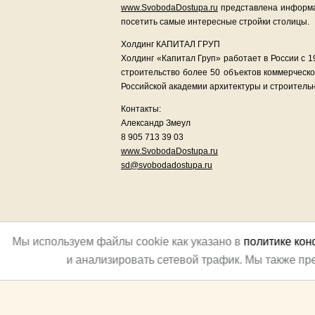
www.SvobodaDostupa.ru
представлена информа
посетить самые интересные стройки столицы.
Холдинг КАПИТАЛ ГРУП
Холдинг «Капитал Груп» работает в России с 1
строительство более 50 объектов коммерческ
Российской академии архитектуры и строительн
Контакты:
Александр Змеул
8 905 713 39 03
www.SvobodaDostupa.ru
sd@svobodadostupa.ru
Мы используем файлы cookie как указано в
политике ко
и анализировать сетевой трафик. Мы также п