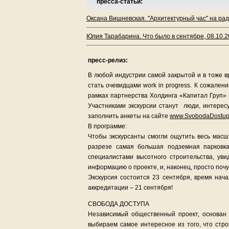
пресса-статьи:
Оксана Вишневская. "Архитектурный час" на рад
Юлия Тарабарина. Что было в сентябре, 08.10.
пресс-релиз:
В любой индустрии самой закрытой и в тоже 
стать очевидцами work in progress. К сожален
рамках партнерства Холдинга «Капитал Груп» 
Участниками экскурсии станут люди, интерес
заполнить анкеты на сайте
www.SvobodaDostup
В программе:
Чтобы экскурсанты смогли ощутить весь масш
разрезе самая большая подземная парковка
специалистами высотного строительства, уви
информацию о проекте, и, наконец, просто поч
Экскурсия состоится 23 сентября, время нач
аккредитации – 21 сентября!
СВОБОДА ДОСТУПА
Независимый общественный проект, основан 
выбираем самое интересное из того, что стр