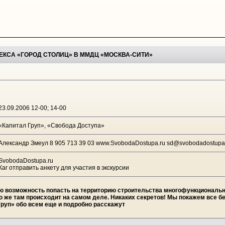
КСА «ГОРОД СТОЛИЦ» В ММДЦ «МОСКВА-СИТИ»
23.09.2006 12-00; 14-00
«Капитал Груп», «Свобода Доступа»
Александр Змеул 8 905 713 39 03 www.SvobodaDostupa.ru sd@svobodadostupa.
SvobodaDostupa.ru
Каr отправить анкету для участия в экскурсии
ую возможность попасть на территорию строительства многофункциональн
о же там происходит на самом деле. Никаких секретов! Мы покажем все б
руп» обо всем еще и подробно расскажут