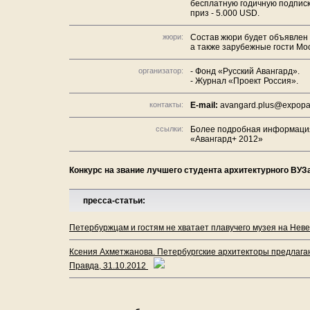
бесплатную годичную подписк
приз - 5.000 USD.
жюри:
Состав жюри будет объявлен п
а также зарубежные гости Мо
организатор:
- Фонд «Русский Авангард».
- Журнал «Проект Россия».
контакты:
E-mail:
avangard.plus@expopar
ссылки:
Более подробная информация
«Авангард+ 2012»
Конкурс на звание лучшего студента архитектурного ВУЗ
пресса-статьи:
Петербуржцам и гостям не хватает плавучего музея на Неве/
Ксения Ахметжанова. Петербургские архитекторы предлагаю
Правда, 31.10.2012