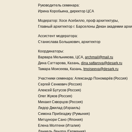
Руководитель семинара:
Ирина Коробьина, директор ЦСА
Модератор: Хосе Асебилло, проф архитектуры,
Главный архитектор г. Барселоны Декан академии арх
Ассистент модератора:
Станислава Большкович, архитектор
Координаторы:
Варвара Мельникова, ЦСА,
archmail@mail.ru
Дина Саттарова, Казань,
dina.sattarova@desark.ru
Тамара Моисеева, Казань,
tmoiseeva@desark.ru
Участники семинара: Александр Пономарёв (Россия)
Сергей Сенкевич (Россия)
Алексей Бутусов (Россия)
Олег Жуков (Россия)
Михаил Скворцов (Россия)
Лидор Джилад (Израиль)
Симона Прибеаджу (Румыния)
Митцунори Сано (Япония)
Елена Молтени (Италия)
Даниель Дендра (Германия)