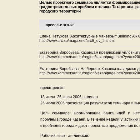
Целью проектного семинара является формирование 
градостроительных проблем столицы Татарстана, р
городских территорий
пресса-статьи:
Елена Петухова. Архитектурные маневры// Building AR
http://www.arx.su/magazine/arx6_ev_2.shtml
Екатерина Воробьева. Казанцам предложили уплотнить
http://www.kommersant.ru/region/kazan/page.htm?year=
Екатерина Воробьева. На берегах Казанки высадился д
http://www.kommersant.ru/region/kazan/page.htm?year=
пресс-релиз:
18 июля -26 июля 2006 семинар
26 июля 2006 презентация результатов семинара и вы
Цель семинара: Формирование банка идей и нест
проблем в городе Казани. В течение недели участники
в проблемы города и дают проектные предложения по
Рабочий язык - английский.