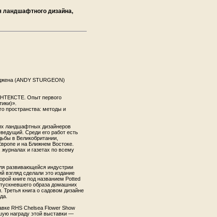
я ландшафтного дизайна,
теджена (ANDY STURGEON)
ТЕКСТЕ. Опыт первого
тики)».
о пространства: методы и
их ландшафтных дизайнеров
еведущий. Среди его работ есть
ьбы в Великобритании,
Европе и на Ближнем Востоке.
 журналах и газетах по всему
для развивающейся индустрии
й взгляд сделали это издание
орой книге под названием Potted
потускневшего образа домашних
. Третья книга о садовом дизайне
да.
авке RHS Chelsea Flower Show
ысшую награду этой выставки —