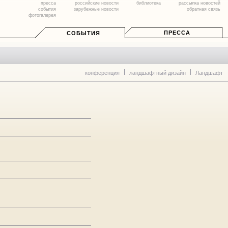
пресса
российские новости
библиотека
рассылка новостей
события
зарубежные новости
обратная связь
фотогалерея
ПРЕССА
СОБЫТИЯ
конференция
ландшафтный дизайн
Ландшафт