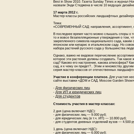
Best in Show 2010. Газета Sunday Times и журнал H
назвали Энди Стеджена в числе 10 ведущих дизайн
17 марта 2012 г.
Мастер-классы российских ландшафтных дизайнер
Тема:
«СОВРЕМЕННЫЙ САД: направления, ассортимент, м
В последнее время часто можно слышать споры о то
то и вовсе безапелляционные утверждения о том, что 
закрепленного симво­ла национального сада, каким с
японском или кипарис в италь­янском саду. Но сово
набора растений русского сада у большинства люде
Однако, важно не видовое перечисление ассортимен
которое эти растения должны создавать. Так какое ж
сад? Каково его настроение, какова атмосфера? Ка
сад, и к чему он придет?.. Этим и множеству друг
серия мастер-классов от отечественных ландшафт
Участие в конференции платное.
Для участия нео
сайте выставки «ДОМ и САД. Moscow Garden Show»
Для физических лиц
-
Для ИП и юридических лиц
-
Для студентов
-
Стоимость участия в мастер-классах:
2 дня (цена включает НДС):
- для физических лиц — 9.000 руб;
- для юридических лиц (в т.ч. ИП) — 10.800 руб;
- для студентов дневных отделений вузов — 4.500 р
1 день (цена включает НДС):
- для физических лиц — 6.000 руб;