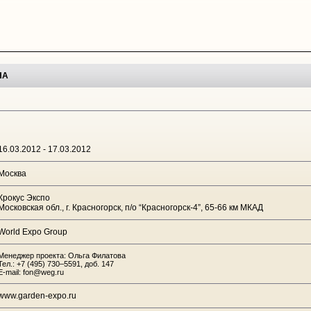
НА
16.03.2012 - 17.03.2012
Москва
Крокус Экспо
Московская обл., г. Красногорск, п/о “Красногорск-4”, 65-66 км МКАД
World Expo Group
Менеджер проекта: Ольга Филатова
Тел.: +7 (495) 730–5591, доб. 147
E-mail: fon@weg.ru
www.garden-expo.ru