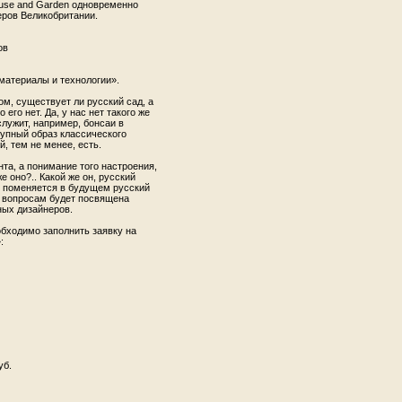
ouse and Garden одновременно
еров Великобритании.
ов
атериалы и технологии».
м, существует ли русский сад, а
его нет. Да, у нас нет такого же
лужит, напри­мер, бонсаи в
купный образ классиче­ского
й, тем не менее, есть.
та, а понимание того настроения,
е оно?.. Какой же он, русский
к поменяется в будущем русский
им вопросам будет посвящена
ных дизайнеров.
бходимо заполнить заявку на
:
уб.