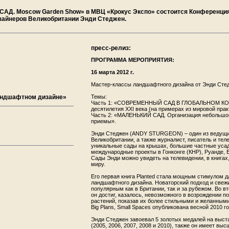
САД. Moscow Garden Show» в МВЦ «Крокус Экспо» состоится Конференци
изайнеров Великобритании Энди Стеджен.
пресс-релиз:
ПРОГРАММА МЕРОПРИЯТИЯ:
16 марта 2012 г.
Мастер-классы ландшафтного дизайна от Энди С
андшафтном дизайне»
Темы:
Часть 1: «СОВРЕМЕННЫЙ САД В ГЛОБАЛЬНОМ КОН
десятилетия XXI века (на примерах из мировой прак
Часть 2: «МАЛЕНЬКИЙ САД. Организация небольшог
приемы».
Энди Стеджен (ANDY STURGEON) – один из ведущ
Великобритании, а также журналист, писатель и тел
уникальные сады на крышах, большие частные усад
международные проекты в Гонконге (КНР), Руанде, 
Сады Энди можно увидеть на телевидении, в книгах,
миру.
Его первая книга Planted стала мощным стимулом 
ландшафтного дизайна. Новаторский подход и свежи
популярным как в Британии, так и за рубежом. Во вт
он достиг, казалось, невозможного в возрождении 
растений, показав их более стильными и желанными
Big Plans, Small Spaces опубликована весной 2010 го
Энди Стеджен завоевал 5 золотых медалей на выст
(2005, 2006, 2007, 2008 и 2010), также он имеет в