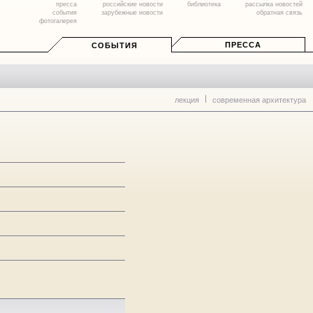
пресса
российские новости
библиотека
рассылка новостей
события
зарубежные новости
обратная связь
фотогалерея
ПРЕССА
СОБЫТИЯ
лекция
современная архитектура